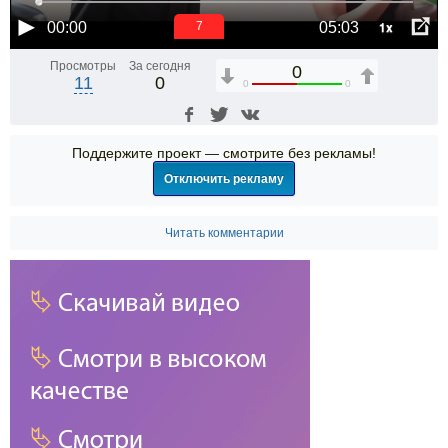
1x
00:00
05:03
6
Просмотры
За сегодня
0
11
0
0
0
Поддержите проект — смотрите без рекламы!
Отключить рекламу
Читать комментарии