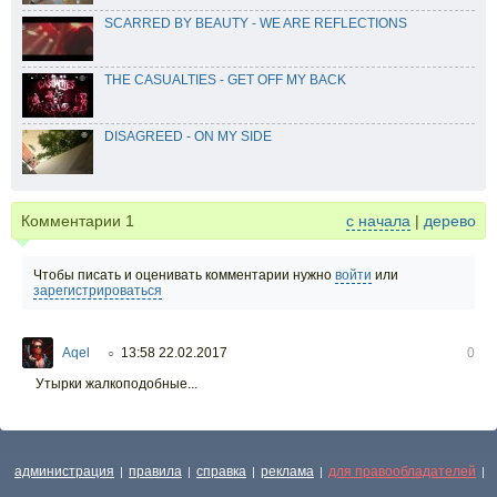
SCARRED BY BEAUTY - WE ARE REFLECTIONS
THE CASUALTIES - GET OFF MY BACK
DISAGREED - ON MY SIDE
Комментарии
1
с начала
|
дерево
Чтобы писать и оценивать комментарии нужно
войти
или
зарегистрироваться
Aqel
13:58 22.02.2017
0
○
Утырки жалкоподобные...
администрация
правила
справка
реклама
для правообладателей
|
|
|
|
|