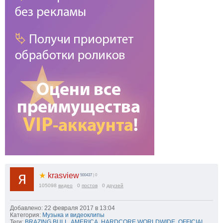
★
krasview
500437
| 0
105098
видео
0
постов
0
друзей
Добавлено: 22 февраля 2017 в 13:04
Категория:
Музыка и видеоклипы
Теги:
BRAZING BULL
,
AMERICA
,
HARDCORE WORLDWIDE
,
OFFICIAL