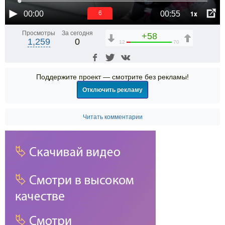
1x
00:00
00:55
6
Просмотры
За сегодня
+58
1,259
0
12
70
Поддержите проект — смотрите без рекламы!
Отключить рекламу
Читать комментарии