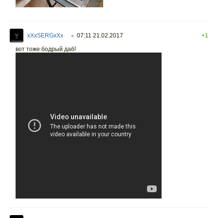
xXxSERGxXx
07:11 21.02.2017
+1
○
вот тоже бодрый даб!