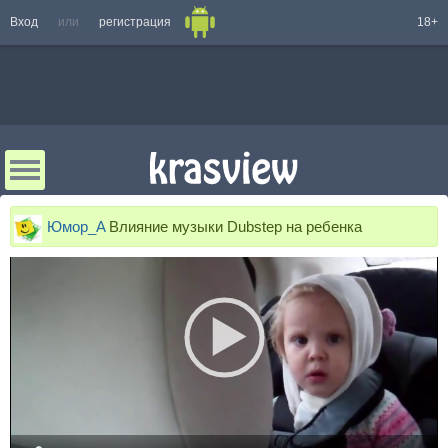
Вход
или
регистрация
18+
Юмор_A
Влияние музыки Dubstep на ребенка