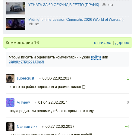
УГНАТЬ ЗА 60 СЕКУНД В ГЕТТО (ПРАНК)
104
Midnight - Intercession Cinematic 2026 (World of Warcraft)
92
Комментарии
16
с начала
|
дерево
Чтобы писать и оценивать комментарии нужно
войти
или
зарегистрироваться
supercrust
03:06 22.02.2017
+1
○
кто то на рэйве пережрал и размножился )))
ViTview
01:04 22.02.2017
0
○
когда родители решили добавить хромосом чаду
Святый Лик
00:27 22.02.2017
+4
○
ни за что не включу такую хуйню даж для себя!!!