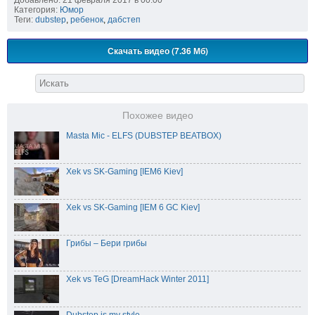
Категория:
Юмор
Теги:
dubstep
,
ребенок
,
дабстеп
Скачать видео (7.36 Мб)
Похожее видео
Masta Mic - ELFS (DUBSTEP BEATBOX)
Xek vs SK-Gaming [IEM6 Kiev]
Xek vs SK-Gaming [IEM 6 GC Kiev]
Грибы – Бери грибы
Xek vs TeG [DreamHack Winter 2011]
Dubstep is my style