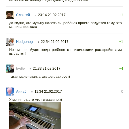
Слоктей
23:14 21.02.2017
+1
○
да видно, что музыку наложили, ребёнок просто радуется тому, что
машина поехала
Hedgehog
22:54 21.02.2017
+1
○
Не смешно будет когда ребёнок с психическими расстройствами
вырастет!
bydlo
21:33 21.02.2017
+4
○
такая маленькая, а уже деградирует(
Анна5
11:34 21.02.2017
0
○
У меня под это жгет в машине:))