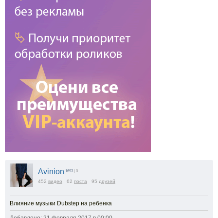
Avinion
1693
| 0
452
видео
62
поста
95
друзей
Влияние музыки Dubstep на ребенка
Добавлено: 21 февраля 2017 в 00:00