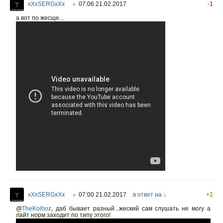
xXxSERGxXx
07:06 21.02.2017
-1
○
а вот по жесще...
xXxSERGxXx
07:00 21.02.2017
в ответ на ↓
+1
○
@
TheKolhoz
,
даб бывает разный...жеский сам слушать не могу а
лайт норм заходит по типу этого!