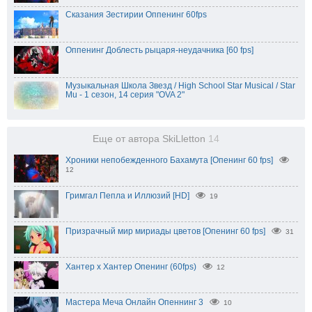
Сказания Зестирии Оппенинг 60fps
Оппенинг Доблесть рыцаря-неудачника [60 fps]
Музыкальная Школа Звезд / High School Star Musical / Star
Mu - 1 сезон, 14 серия "OVA 2"
Еще от автора SkiLletton
14
Хроники непобежденного Бахамута [Опенинг 60 fps]
12
Гримгал Пепла и Иллюзий [HD]
19
Призрачный мир мириады цветов [Опенинг 60 fps]
31
Хантер x Хантер Опенинг (60fps)
12
Мастера Меча Онлайн Опеннинг 3
10