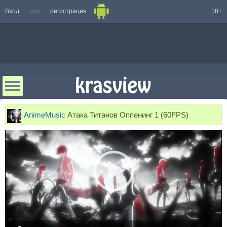
Вход
или
регистрация
18+
AnimeMusic
Атака Титанов Оппенинг 1 (60FPS)