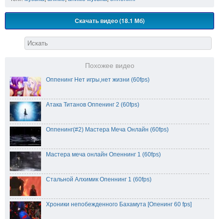
Скачать видео (18.1 Мб)
Похожее видео
Оппенинг Нет игры,нет жизни (60fps)
Атака Титанов Оппенинг 2 (60fps)
Оппенинг(#2) Мастера Меча Онлайн (60fps)
Мастера меча онлайн Опеннинг 1 (60fps)
Стальной Алхимик Опеннинг 1 (60fps)
Хроники непобежденного Бахамута [Опенинг 60 fps]