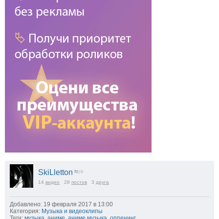
SkiLletton
70
| 0
14
видео
28
постов
3
друга
Добавлено: 19 февраля 2017 в 13:00
Категория:
Музыка и видеоклипы
Теги:
музыка
,
аниме
,
аниме музыка
,
оппенинг