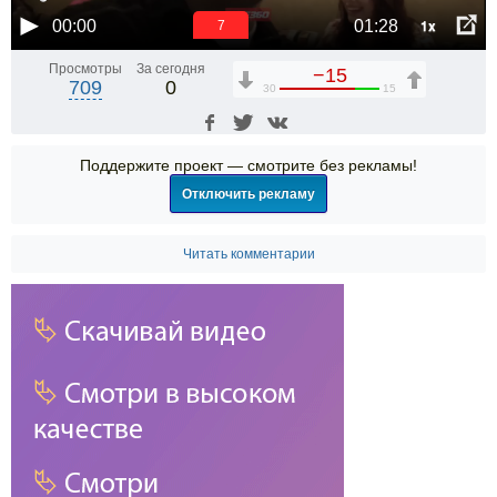
1x
00:00
01:28
6
Просмотры
За сегодня
−15
709
0
30
15
Поддержите проект — смотрите без рекламы!
Отключить рекламу
Читать комментарии