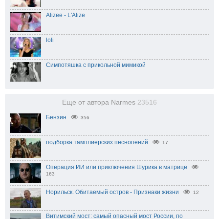
Alizee - L'Alize
loli
Симпотяшка с прикольной мимикой
Еще от автора Narmes
23516
Бензин
356
подборка тамплиерских песнопений
17
Операция ИИ или приключения Шурика в матрице
163
Норильск. Обитаемый остров - Признаки жизни
12
Витимский мост: самый опасный мост России, по