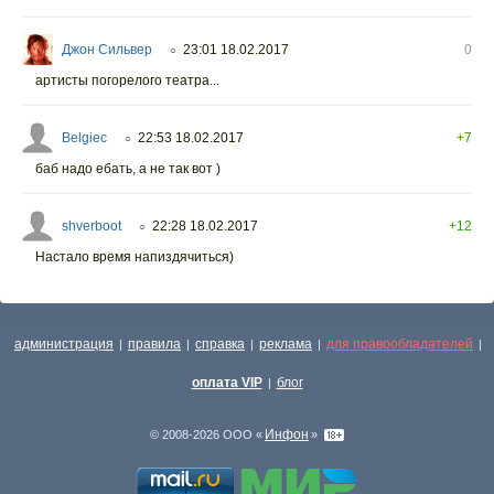
Джон Сильвер
23:01 18.02.2017
0
○
артисты погорелого театра...
Belgiec
22:53 18.02.2017
+7
○
баб надо ебать, а не так вот )
shverboot
22:28 18.02.2017
+12
○
Настало время напиздячиться)
администрация
правила
справка
реклама
для правообладателей
|
|
|
|
|
оплата VIP
блог
|
Инфон
© 2008-2026 ООО «
»