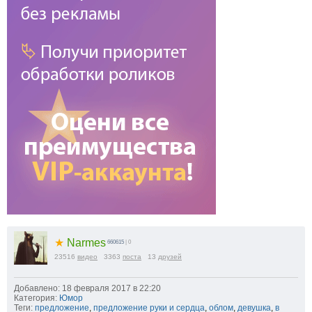
★
Narmes
660615
| 0
23516
видео
3363
поста
13
друзей
Добавлено: 18 февраля 2017 в 22:20
Категория:
Юмор
Теги:
предложение
,
предложение руки и сердца
,
облом
,
девушка
,
в