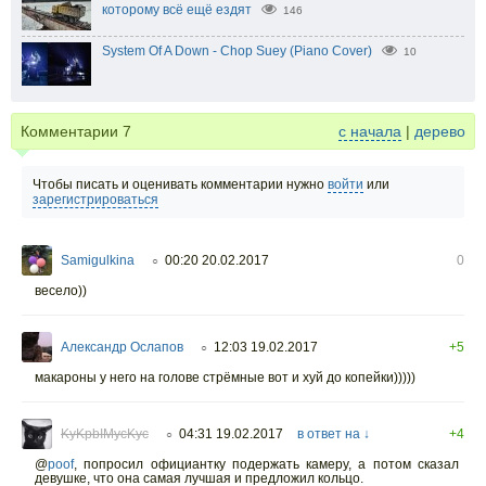
которому всё ещё ездят
146
System Of A Down - Chop Suey (Piano Cover)
10
Комментарии
7
с начала
|
дерево
Чтобы писать и оценивать комментарии нужно
войти
или
зарегистрироваться
Samigulkina
00:20 20.02.2017
0
○
весело))
Александр Ослапов
12:03 19.02.2017
+5
○
макароны у него на голове стрёмные вот и хуй до копейки)))))
KyKpbIMycKyc
04:31 19.02.2017
в ответ на ↓
+4
○
@
poof
,
попросил официантку подержать камеру, а потом сказал
девушке, что она самая лучшая и предложил кольцо.