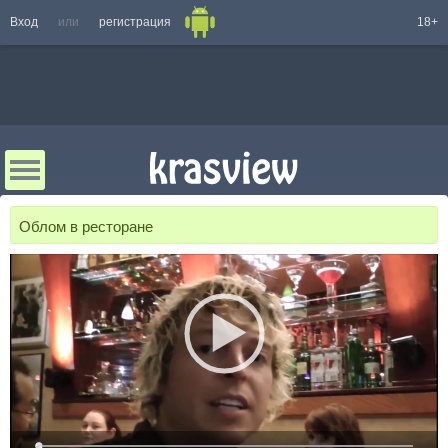
Вход
или
регистрация
18+
Облом в ресторане