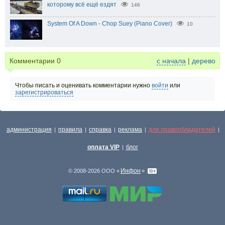
которому всё ещё ездят
146
System Of A Down - Chop Suey (Piano Cover)
10
Комментарии
0
с начала
|
дерево
Чтобы писать и оценивать комментарии нужно
войти
или
зарегистрироваться
администрация
правила
справка
реклама
для правообладателей
|
|
|
|
|
оплата VIP
блог
|
Инфон
© 2008-2026 ООО «
»