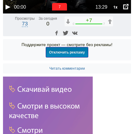
1x
00:00
13:29
6
Просмотры
За сегодня
+7
73
0
0
7
Поддержите проект — смотрите без рекламы!
Отключить рекламу
Читать комментарии