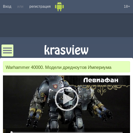
Вход
или
регистрация
18+
Warhammer 40000. Модели дредноутов Империума