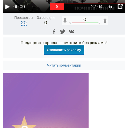
1x
00:00
27:04
5
Просмотры
За сегодня
0
20
0
0
0
Поддержите проект — смотрите без рекламы!
Отключить рекламу
Читать комментарии