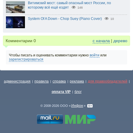
Витимский мост: самый опасный мост России, по
которому всё ещё ездят
146
System Of A Down - Chop Suey (Piano Cover)
10
Комментарии
0
с начала
|
дерево
Чтобы писать и оценивать комментарии нужно
войти
или
зарегистрироваться
администрация
правила
справка
реклама
для правообладателей
|
|
|
|
|
оплата VIP
блог
|
Инфон
© 2008-2026 ООО «
»