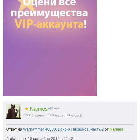
★
Narmes
660614
| 0
23516
видео
3363
поста
13
друзей
Ответ на
Warhammer 40000. Войска Некронов. Часть 2
от
Narmes
Добавлено: 18 сентября 2015 в 22:42