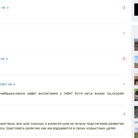
т на ↓
-2
0
 на ↓
-2
ответ на ↓
0
небашка.какое нафиг воспитание у тебя? Хотя нет,в жизни ты,скорей
-1
це
анством, все шло хорошо и религия шла на пользу подстегивая развитие
сь трактовать религию как им вздумается в своих корыстных целях.