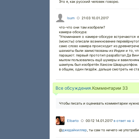
Это я, как русский человек говорю.
lsum
21:03 10.01.2017
○
что-что они там изобрели?
камера-обскура:
"Упоминания о камере-обскуре встречаются е
(моисты) описали возникновение перевёрнутог
само слово камера происходит из древнегрече
шахматы были заимствованы из Индии и то, чт
парашют: первый прототип разработал Да Вин
мылом пользовались ещё шумеры и вавилонян
шампунь был изобретён Хансом Шварцкопфом. 
в общем, один пиздёж. дальше смотреть не ст
Все обсуждения.
Комментарии
33
Чтобы писать и оценивать комментарии нужн
Elbarto
00:12 14.01.2017
в ответ на ↓
○
@
джедайкиллер
,
ты сам то ничего не употреби