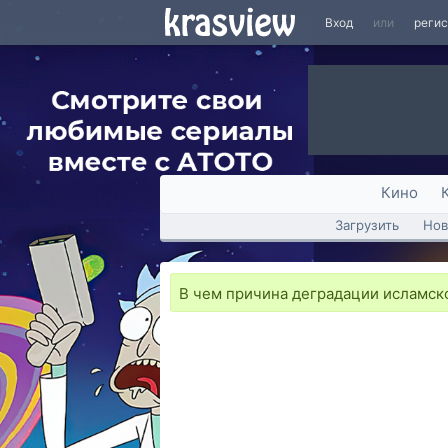
Вход
или
реги
Кино
Загрузить
Нов
В чем причина деградации исламск