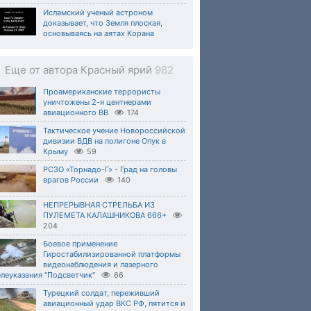
Исламский ученый астроном
доказывает, что Земля плоская,
основываясь на аятах Корана
Еще от автора Красный ярий
982
Проамериканские террористы
уничтожены 2-я центнерами
авиационного ВВ
174
Тактическое учение Новороссийской
дивизии ВДВ на полигоне Опук в
Крыму
59
РСЗО «Торнадо-Г» - Град на головы
врагов России
140
НЕПРЕРЫВНАЯ СТРЕЛЬБА ИЗ
ПУЛЕМЕТА КАЛАШНИКОВА 666+
204
Боевое применение
Гиростабилизированной платформы
видеонаблюдения и лазерного
леуказания "Подсветчик"
66
Турецкий солдат, переживший
авиационный удар ВКС РФ, пятится и