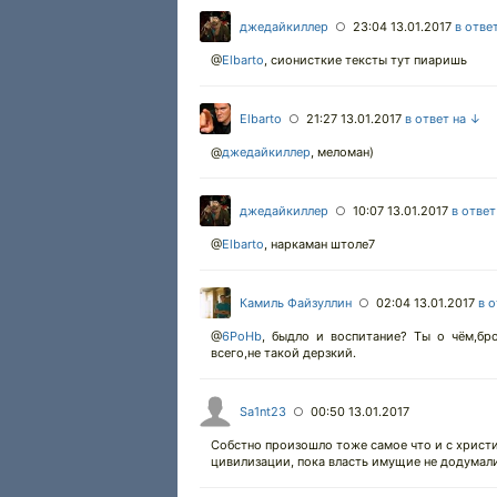
джедайкиллер
23:04 13.01.2017
в отве
○
@
Elbarto
,
сионисткие тексты тут пиаришь
Elbarto
21:27 13.01.2017
в ответ на ↓
○
@
джедайкиллер
,
меломан)
джедайкиллер
10:07 13.01.2017
в ответ
○
@
Elbarto
,
наркаман штоле7
Камиль Файзуллин
02:04 13.01.2017
в 
○
@
6PoHb
,
быдло и воспитание? Ты о чём,бро
всего,не такой дерзкий.
Sa1nt23
00:50 13.01.2017
○
Собстно произошло тоже самое что и с христи
цивилизации, пока власть имущие не додумали