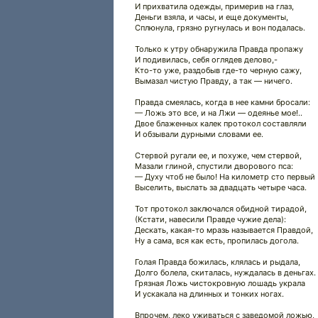
И прихватила одежды, примерив на глаз,
Деньги взяла, и часы, и еще документы,
Сплюнула, грязно ругнулась и вон подалась.
Только к утру обнаружила Правда пропажу
И подивилась, себя оглядев делово,-
Кто-то уже, раздобыв где-то черную сажу,
Вымазал чистую Правду, а так — ничего.
Правда смеялась, когда в нее камни бросали:
— Ложь это все, и на Лжи — одеянье мое!..
Двое блаженных калек протокол составляли
И обзывали дурными словами ее.
Стервой ругали ее, и похуже, чем стервой,
Мазали глиной, спустили дворового пса:
— Духу чтоб не было! На километр сто первый
Выселить, выслать за двадцать четыре часа.
Тот протокол заключался обидной тирадой,
(Кстати, навесили Правде чужие дела):
Дескать, какая-то мразь называется Правдой,
Ну а сама, вся как есть, пропилась догола.
Голая Правда божилась, клялась и рыдала,
Долго болела, скиталась, нуждалась в деньгах.
Грязная Ложь чистокровную лошадь украла
И ускакала на длинных и тонких ногах.
Впрочем, леко уживаться с заведомой ложью,