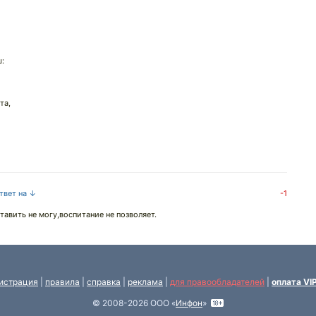
ш:
та,
ответ на ↓
-1
тавить не могу,воспитание не позволяет.
истрация
|
правила
|
справка
|
реклама
|
для правообладателей
|
оплата VI
© 2008-2026 ООО «
Инфон
»