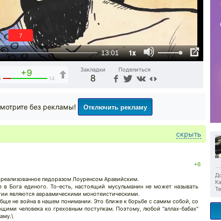
6
1x
13:01
Закладки
Поделиться
+9
8
5
14
Отключить рекламу
мотрите без рекламы!
скрыть
+6
До
, реализованное педоразом Лоуренсом Аравийским.
Ка
е в Бога единого. То-есть, настоящий мусульманин не может называть
Те
игии являются авраамическими монотеистическими.
бще не война в нашем понимании. Это ближе к борьбе с самим собой, со
щими человека ко греховным поступкам. Поэтому, любой "аллах-бабах"
аму.\