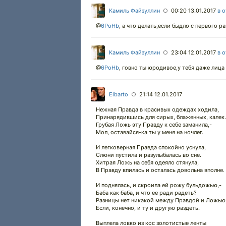
Камиль Файзуллин
00:20 13.01.2017
в 
○
@
6PoHb
,
а что делать,если быдло с первого р
Камиль Файзуллин
23:04 12.01.2017
в 
○
@
6PoHb
,
говно ты юродивое,у тебя даже лица
Elbarto
21:14 12.01.2017
○
Нежная Правда в красивых одеждах ходила,
Принарядившись для сирых, блаженных, калек.
Грубая Ложь эту Правду к себе заманила,-
Мол, оставайся-ка ты у меня на ночлег.
И легковерная Правда спокойно уснула,
Слюни пустила и разулыбалась во сне.
Хитрая Ложь на себя одеяло стянула,
В Правду впилась и осталась довольна вполне.
И поднялась, и скроила ей рожу бульдожью,-
Баба как баба, и что ее ради радеть?
Разницы нет никакой между Правдой и Ложью
Если, конечно, и ту и другую раздеть.
Выплела ловко из кос золотистые ленты