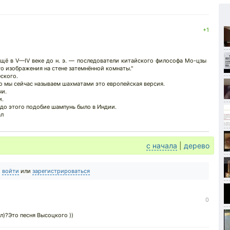
+1
щё в V—IV веке до н. э. — последователи китайского философа Мо-цзы
о изображения на стене затемнённой комнаты."
ского.
о мы сейчас называем шахматами это европейская версия.
чи.
и.
до этого подобие шампунь было в Индии.
ал
с начала
|
дерево
о
войти
или
зарегистрироваться
0
л)?Это песня Высоцкого ))