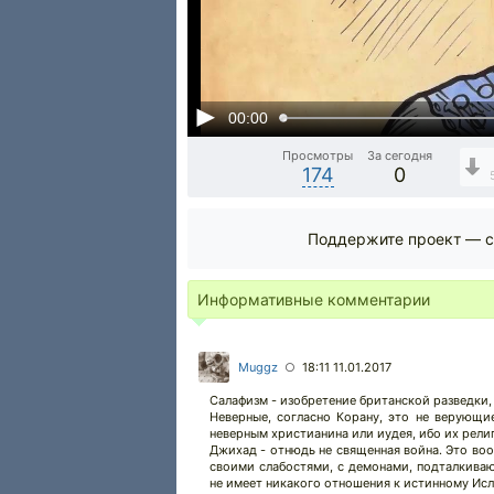
00:00
Просмотры
За сегодня
174
0
Поддержите проект — с
Информативные комментарии
Muggz
18:11 11.01.2017
○
Салафизм - изобретение британской разведки
Неверные, согласно Корану, это не верующи
неверным христианина или иудея, ибо их рел
Джихад - отнюдь не священная война. Это воо
своими слабостями, с демонами, подталкиваю
не имеет никакого отношения к истинному Исл