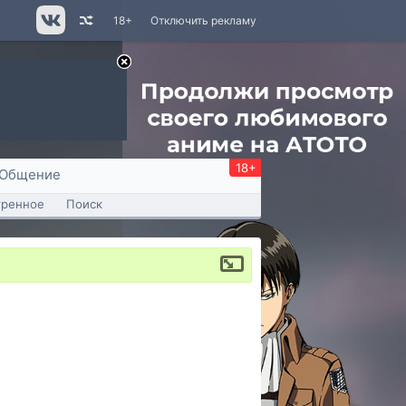
18+
Отключить рекламу
18+
Общение
тренное
Поиск