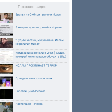
Похожее видео
Братья из Сибири приняли Ислам
3 минуты противоречий в Коране
"Будьте честны, мусульмане! Ислам -
не религия мира!"
Когда шейха загнали в угол! | Хадис,
который он отказался обсудить (Иш)
ИСЛАМ ПРОКЛИНАЕТ ТЕРРОР
Правда о татаро-монголах
Еврепейцы об Исламе
Настоящая Чеченка!