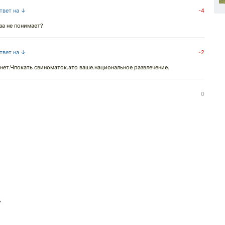
ответ на ↓
-4
аза не понимает?
ответ на ↓
-2
 нет.Чпокать свиноматок.это ваше.национальное развлечение.
0
,