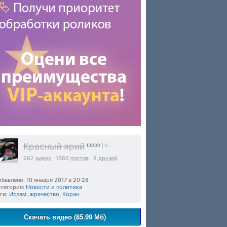
Красный ярий
13030
| 0
982
видео
1366
постов
8
друзей
бавлено: 10 января 2017 в 20:28
тегория:
Новости и политика
ги:
Ислам
,
жречество
,
Коран
Скачать видео (85.99 Мб)