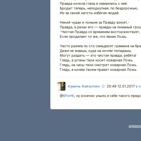
Правда колола глаза и намаялись с ней.
Бродит теперь, неподкупная, по бездорожью,
Из-за своей наготы избегая людей.
Некий чудак и поныне за Правду воюет,-
Правда, в речах его — правды на ломаный гро
-Чистая Правда со временем восторжествует,
Если проделает то же, что явная Ложь.
Часто разлив по сто семьдесят граммов на бра
Даже не знаешь, куда на ночлег попадешь.
Могут раздеть — это чистая правда, ребята!
Глядь, а штаны твои носит коварная Ложь.
Глядь, на часы твои смотрит коварная Ложь.
Глядь, а конем твоим правит коварная Ложь.
Камиль Файзуллин
20:49 12.01.2017
в 
○
@
6PoHb
,
ну конечно уныло,я себе такого предс
админ