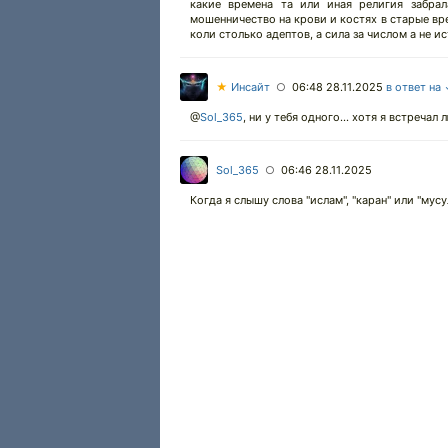
какие времена та или иная религия забрал
мошенничество на крови и костях в старые вре
коли столько адептов, а сила за числом а не и
★
Инсайт
06:48 28.11.2025
в ответ на
○
@
Sol_365
,
ни у тебя одного... хотя я встречал
Sol_365
06:46 28.11.2025
○
Когда я слышу слова "ислам", "каран" или "мус