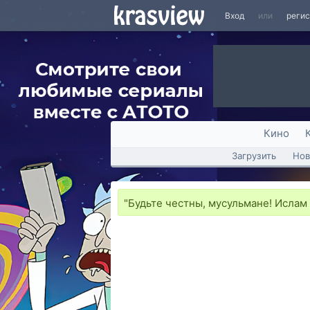
Вход
или
реги
Кино
Загрузить
Нов
"Будьте честны, мусульмане! Ислам 