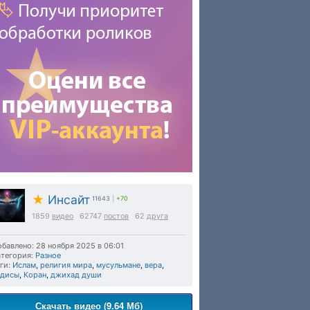
★
Инсайт
11643
|
+70
1859
видео
62747
постов
62
друга
бавлено: 28 ноября 2025 в 06:01
тегория:
Разное
ги:
Ислам
,
религия мира
,
мусульмане
,
вера
,
адисы
,
Коран
,
джихад души
Скачать видео (9.64 Мб)