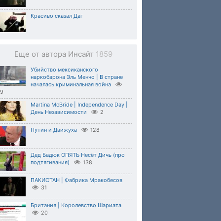
Красиво сказал Даг
Еще от автора Инсайт
1859
Убийство мексиканского
наркобарона Эль Менчо | В стране
началась криминальная война
69
Martina McBride | Independence Day |
День Независимости
2
Путин и Движуха
128
Дед Бадюк ОПЯТЬ Несёт Дичь (про
подтягивания)
138
ПАКИСТАН | Фабрика Мракобесов
31
Британия | Королевство Шариата
20