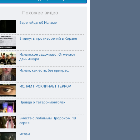
Похожее видео
Еврепейцы об Исламе
3 минуты противоречий в Коране
Исламское садо-мазо. Отмечают
день Ашура
Ислам, как есть, без прикрас.
ИСЛАМ ПРОКЛИНАЕТ ТЕРРОР
Правда о татаро-монголах
Вместе с любимым Пророком. 18
серия
Ислам