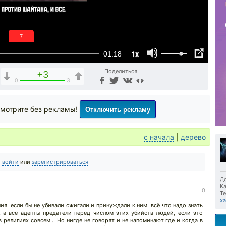
6
1x
01:18
Поделиться
+3
0
3
Отключить рекламу
мотрите без рекламы!
с начала
|
дерево
о
войти
или
зарегистрироваться
До
Ка
0
Те
х
ия. если бы не убивали сжигали и принуждали к ним. всё что надо знать
 а все адепты предатели перед числом этих убийств людей, если это
в религиях совсем .. Но нигде не говорят и не напоминают где и когда в