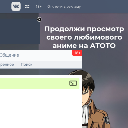
18+
Отключить рекламу
18+
Общение
тренное
Поиск