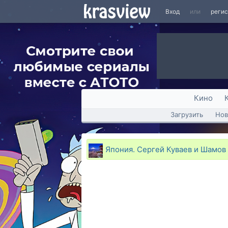
Вход
или
реги
Кино
Загрузить
Нов
Япония. Сергей Куваев и Шамов