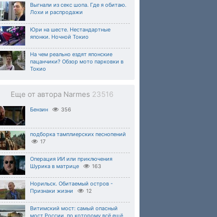
Выгнали из секс шопа. Где я обитаю.
Лохи и распродажи
Юри на шесте. Нестандартные
японки. Ночной Токио
На чем реально ездят японские
пацанчики? Обзор мото парковки в
Токио
Еще от автора Narmes
23516
Бензин
356
подборка тамплиерских песнопений
17
Операция ИИ или приключения
Шурика в матрице
163
Норильск. Обитаемый остров -
Признаки жизни
12
Витимский мост: самый опасный
мост России, по которому всё ещё