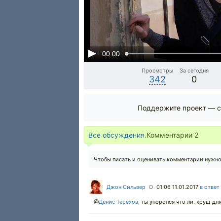
00:00
Просмотры
За сегодня
342
0
Поддержите проект — с
Все обсуждения.
Комментарии
2
Чтобы писать и оценивать комментарии нужн
Джон Сильвер
01:06 11.01.2017
в ответ
○
@
Денис Терехов
,
ты упоролся что ли. хрущ дл