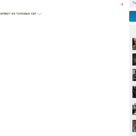
Т
-5
селяют из топовых хат -_-