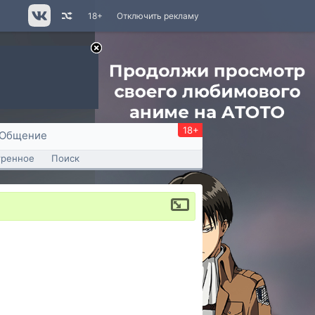
18+
Отключить рекламу
18+
Общение
тренное
Поиск