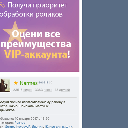
★
Narmes
660615
| 0
23516
видео
3363
поста
13
друзей
огулялись по неблагополучному району в
ентре Токио. Поискали местных
цанчиков.
бавлено: 10 января 2017 в 16:20
тегория:
Разное
ги:
Sergey KuvaevJP
,
Япония
,
Жилье для нищих
,