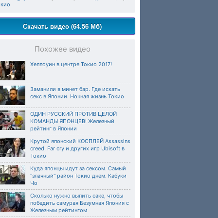
окио
Скачать видео (64.56 Мб)
Похожее видео
Хеллоуин в центре Токио 2017!
Заманили в минет бар. Где искать
секс в Японии. Ночная жизнь Токио
ОДИН РУССКИЙ ПРОТИВ ЦЕЛОЙ
КОМАНДЫ ЯПОНЦЕВ! Железный
рейтинг в Японии
Крутой японский КОСПЛЕЙ Assassins
creed, Far cry и других игр Ubisoft в
Токио
Куда японцы идут за сексом. Самый
"злачный" район Токио днем. Кабуки
Чо
Сколько нужно выпить саке, чтобы
победить самурая Безумная Япония с
Железным рейтингом