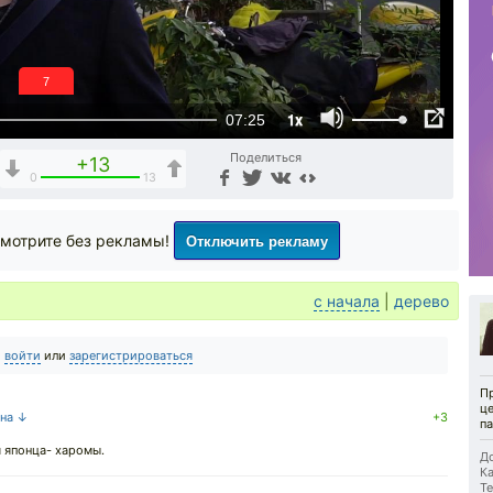
6
1x
07:25
Поделиться
+13
0
13
Отключить рекламу
мотрите без рекламы!
с начала
|
дерево
о
войти
или
зарегистрироваться
Пр
ц
 на ↓
+3
па
я японца- харомы.
До
Ка
Те