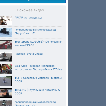
Похожее видео
АРХАР мотовездеход
полноприводный мотовездеход
"Тарусь" часть2
Тест-драйв АЦ-30(53)-106 пожарная
машина ГАЗ-53
Рассказ Toyota Chaser
Bajaj Qute - суровая индийская
мотоколяска! Тест-драйв via ATDrive
ТОП 5 Советских мопедов | Мопеды
СССР
Tatra 815 | Грузовики и Автомобили
СССР
полноприводный мотовездеход
"Тарусь" часть3