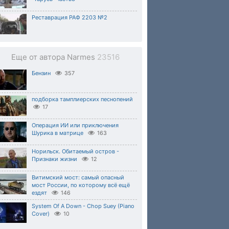
Реставрация РАФ 2203 №2
Еще от автора Narmes
23516
Бензин
357
подборка тамплиерских песнопений
17
Операция ИИ или приключения
Шурика в матрице
163
Норильск. Обитаемый остров -
Признаки жизни
12
Витимский мост: самый опасный
мост России, по которому всё ещё
ездят
146
System Of A Down - Chop Suey (Piano
Cover)
10