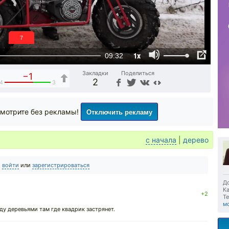
6
1x
09:32
Закладки
Поделиться
−1
2
4
3
Отключить рекламу
мотрите без рекламы!
с начала
|
дерево
о
войти
или
зарегистрироваться
До
Ка
+2
Те
м
ду деревьями там где квадрик застрянет.