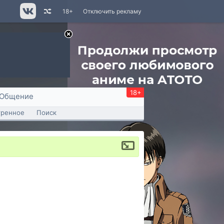
18+
Отключить рекламу
18+
Общение
тренное
Поиск