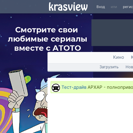
Вход
или
реги
Кино
Загрузить
Нов
Тест-драйв
АРХАР - полноприво