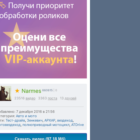
★
Narmes
660615
| 0
23516
видео
3363
поста
13
друзей
бавлено: 7 декабря 2016 в 21:56
тегория:
Авто и мото
ги:
Тест-драйв
,
Зенкевич
,
АРХАР
,
вездеход
,
отовездеход
,
полноприводный мотоцикл
,
ATDrive
Скачать видео (97.18 Мб)