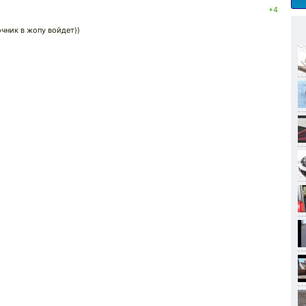
+4
чник в жопу войдет))