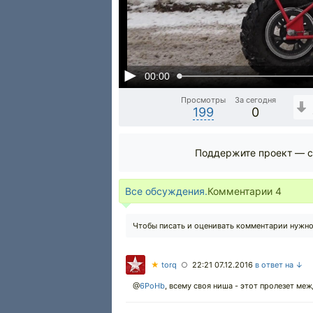
00:00
Просмотры
За сегодня
199
0
Поддержите проект — с
Все обсуждения.
Комментарии
4
Чтобы писать и оценивать комментарии нужн
★
torq
22:21 07.12.2016
в ответ на ↓
○
@
6PoHb
,
всему своя ниша - этот пролезет меж