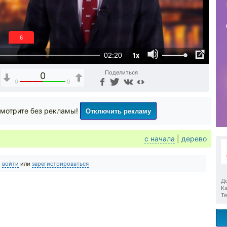
5
1x
02:20
Поделиться
0
0
0
Отключить рекламу
мотрите без рекламы!
с начала
|
дерево
о
войти
или
зарегистрироваться
До
Ка
Те