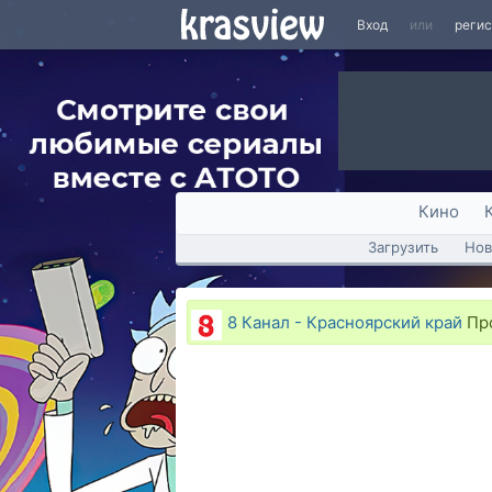
Вход
или
реги
Кино
Загрузить
Нов
8 Канал - Красноярский край
Про