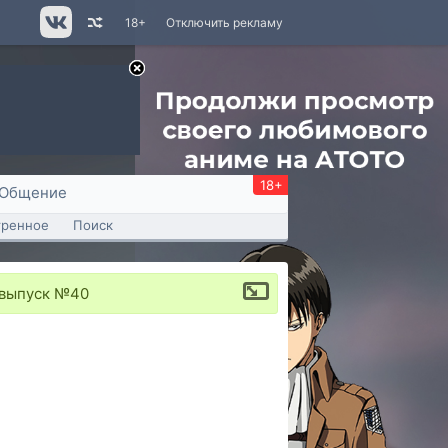
18+
Отключить рекламу
18+
Общение
тренное
Поиск
 выпуск №40