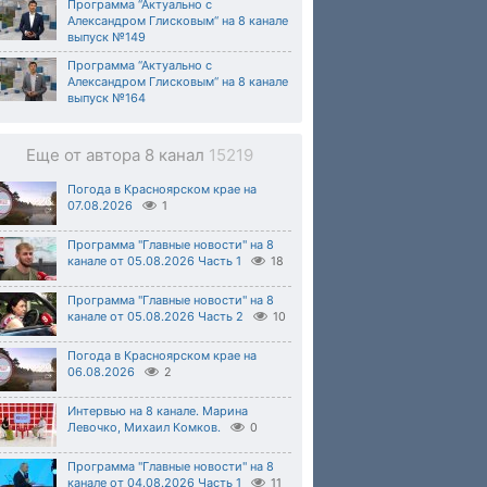
Программа “Актуально с
Александром Глисковым“ на 8 канале
выпуск №149
Программа “Актуально с
Александром Глисковым“ на 8 канале
выпуск №164
Еще от автора 8 канал
15219
Погода в Красноярском крае на
07.08.2026
1
Программа "Главные новости" на 8
канале от 05.08.2026 Часть 1
18
Программа "Главные новости" на 8
канале от 05.08.2026 Часть 2
10
Погода в Красноярском крае на
06.08.2026
2
Интервью на 8 канале. Марина
Левочко, Михаил Комков.
0
Программа "Главные новости" на 8
канале от 04.08.2026 Часть 1
11