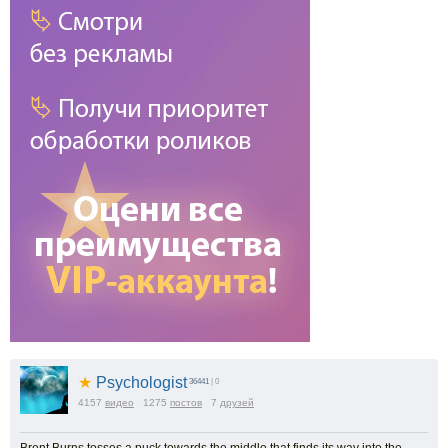
★
Psychologist
36441
| 0
4157
видео
1275
постов
7
друзей