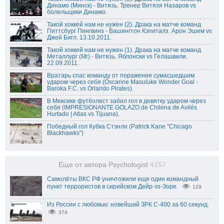
Динамо (Минск) - Витязь. Тренер Витязя Назаров vs
болельщики Динамо.
Такой хоккей нам не нужен (2). Драка на матче команд
Питтсбург Пингвинз - Вашингтон Кэпиталз. Арон Эшем vs
Джей Бигл. 13.10.2011.
Такой хоккей нам не нужен (1). Драка на матче команд
Металлург (Мг) - Витязь. Яблонски vs Гелашвили.
22.09.2011.
Вратарь спас команду от поражения сумасшедшим
ударом через себя (Oscarine Masuluke Wonder Goal -
Baroka F.C. vs Orlando Pirates).
В Мексике футболист забил гол в девятку ударом через
себя (IMPRESIONANTE GOLAZO de Chilena de Avilés
Hurtado | Atlas vs Tijuana).
Победный гол Кубка Стэнли (Patrick Kane "Chicago
Blackhawks")
Еще от автора Psychologist
4157
Самолёты ВКС РФ уничтожили еще один командный
пункт террористов в сирийском Дейр-эз-Зоре.
129
Из России с любовью: новейший ЗРК С-400 за 60 секунд.
374