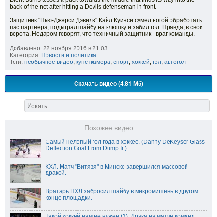
Brent Burns tosses a puck towards the middle that finds its way into the
back of the net after hitting a Devils defenseman in front.
Защитник "Нью-Джерси Дэвилз" Кайл Куинси сумел ногой обработать
пас партнера, подыграл шайбу на клюшку и забил гол. Правда, в свои
ворота. Недаром говорят, что техничный защитник - враг команды.
Добавлено: 22 ноября 2016 в 21:03
Категория:
Новости и политика
Теги:
необычное видео
,
кунсткамера
,
спорт
,
хоккей
,
гол
,
автогол
Скачать видео (4.81 Мб)
Похожее видео
Самый нелепый гол года в хоккее. (Danny DeKeyser Glass
Deflection Goal From Dump In).
КХЛ. Матч "Витязя" в Минске завершился массовой
дракой.
Вратарь НХЛ забросил шайбу в микромишень в другом
конце площадки.
Такой хоккей нам не нужен (3). Драка на матче команд