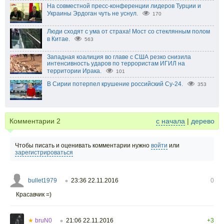
На совместной пресс-конференции лидеров Турции и
Украины Эрдоган чуть не уснул.
170
Люди сходят с ума от страха! Мост со стеклянным полом
в Китае.
563
Западная коалиция во главе с США резко снизила
интенсивность ударов по террористам ИГИЛ на
территории Ирака.
101
В Сирии потерпел крушение российский Су-24.
353
Комментарии
2
с начала
|
дерево
Чтобы писать и оценивать комментарии нужно
войти
или
зарегистрироваться
bullet1979
23:36 22.11.2016
0
○
Красавчик =)
★
bruN0
21:06 22.11.2016
+3
○