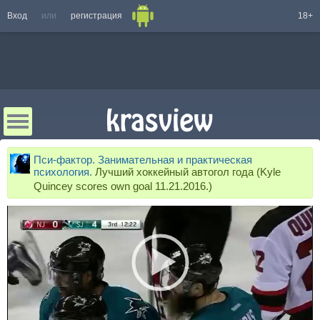
Вход
или
регистрация
18+
Пси-фактор. Занимательная и практическая
психология.
Лучший хоккейный автогол года (Kyle
Quincey scores own goal 11.21.2016.)