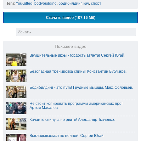
Теги:
YouGifted
,
bodybuilding
,
бодибилдинг
,
кач
,
спорт
Скачать видео (107.15 Мб)
Похожее видео
Внушительные икры - гордость атлета! Сергей Югай.
Безопасная тренировка спины! Константин Бубликов.
Бодибилдинг - это путь! Грудные мышцы. Макс Соловьев.
Не стоит копировать программы американских про !
Артем Масалов.
Качайте спину, а не рвите! Александр Ткаченко.
Выкладываемся по полной! Сергей Югай