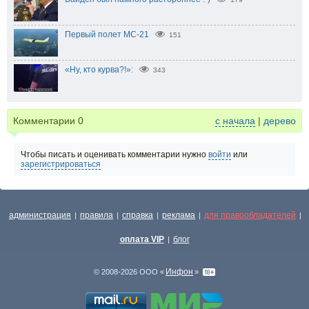
Первый полет МС-21
151
«Ну, кто курва?!»:
343
Комментарии
0
с начала
|
дерево
Чтобы писать и оценивать комментарии нужно
войти
или
зарегистрироваться
администрация
правила
справка
реклама
для правообладателей
|
|
|
|
|
оплата VIP
блог
|
Инфон
© 2008-2026 ООО «
»