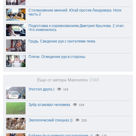
Столкновение мнений. Югай против Линдовера. Ноги
часть 2
Подготовка к соревнованиям Дмитрия Крылова. 2 этап.
Что изменилось
Грудь. Сведение рук с гантелями лежа
Плечи. Отведение рук в стороны
Еще от автора Mamontov
2348
Угостил друга )
118
Зубр атаковал человека
104
Экологический спецназ ))
220
Байден был намного расторопнее :-)
179