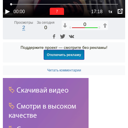
1x
00:00
17:18
6
Просмотры
За сегодня
0
2
0
0
0
Поддержите проект — смотрите без рекламы!
Отключить рекламу
Читать комментарии