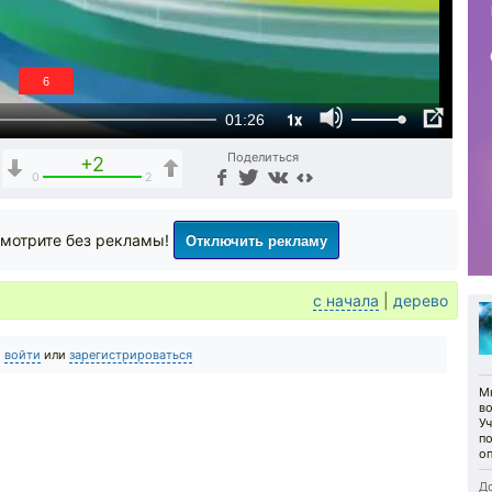
5
1x
01:26
Поделиться
+2
0
2
Отключить рекламу
мотрите без рекламы!
с начала
|
дерево
о
войти
или
зарегистрироваться
Мн
в
Уч
п
оп
До