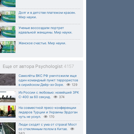
Долг и в детстве платежом красен.
Мир науки.
Ученые воссоздали портрет
идеальной женщины. Мир науки.
Женское счастье. Мир науки.
Еще от автора Psychologist
4157
Самолёты ВКС РФ уничтожили еще
один командный пункт террористов
в сирийском Дейр-эз-Зоре.
129
Из России с любовью: новейший ЗРК
С-400 за 60 секунд.
374
На совместной пресс-конференции
лидеров Турции и Украины Эрдоган
чуть не уснул.
170
Люди сходят с ума от страха! Мост
со стеклянным полом в Китае.
563