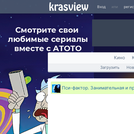
Вход
или
реги
Кино
Загрузить
Нов
Пси-фактор. Занимательная и п