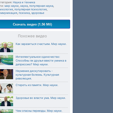
тегория:
Наука и техника
ги:
мир науки
,
наука
,
популярная наука
,
сихология
,
популярная психология
,
оммуникация
,
психика
,
здоровье
Скачать видео (1.56 Мб)
Похожее видео
Как заразиться счастьем. Мир науки.
Интеллектуальное одиночество:
Способны ли друзья ввести умника в
депрессию? Мир науки.
Неумение дискутировать -
культурная болезнь. Культурная
революция.
Стереть из памяти. Мир науки.
Здоровье во власти ума. Мир науки.
Чем опасны переезды. Мир науки.