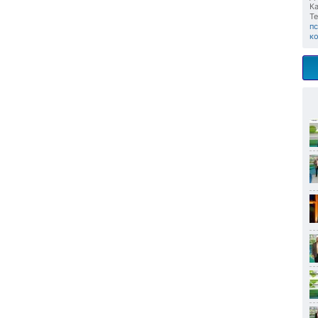
Ка
Те
п
к