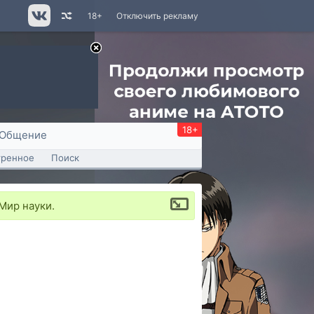
18+
Отключить рекламу
18+
Общение
тренное
Поиск
Мир науки.