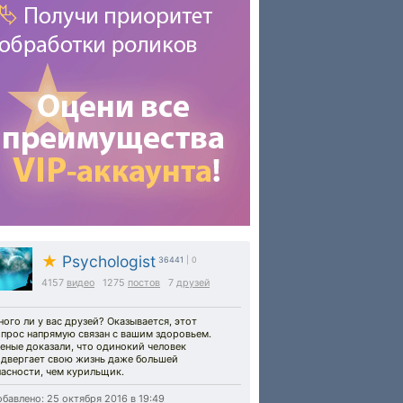
★
Psychologist
36441
| 0
4157
видео
1275
постов
7
друзей
ого ли у вас друзей? Оказывается, этот
опрос напрямую связан с вашим здоровьем.
еные доказали, что одинокий человек
одвергает свою жизнь даже большей
асности, чем курильщик.
бавлено: 25 октября 2016 в 19:49