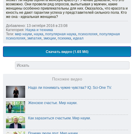
Может ли наука оценить женскую красоту? Ученые доказали, что это
возможно. Они провели ряд опросов, выпытывая у мужчин, какие
женщины особенно привлекательны для них. Оказалось, что красота и
юность не дают гарантии успеха у представителей сильного пола. Кто
же она - идеальная женщина?
Добавлено: 13 октября 2016 в 23:08
Категория:
Наука и техника
Теги:
мир науки
,
наука
,
популярная наука
,
психология
,
популярная
психология
,
эмпатия
,
эмоции
,
психика
,
идеал
Скачать видео (1.65 Мб)
Похожее видео
Надо ли понимать чужие чувства? IQ. Sci-One TV.
Женское счастье. Мир науки.
Как заразиться счастьем. Мир науки.
Почему люди лгут. Мир науки.