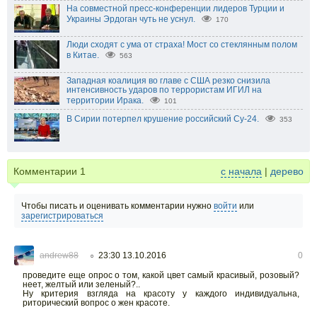
На совместной пресс-конференции лидеров Турции и
Украины Эрдоган чуть не уснул.
170
Люди сходят с ума от страха! Мост со стеклянным полом
в Китае.
563
Западная коалиция во главе с США резко снизила
интенсивность ударов по террористам ИГИЛ на
территории Ирака.
101
В Сирии потерпел крушение российский Су-24.
353
Комментарии
1
с начала
|
дерево
Чтобы писать и оценивать комментарии нужно
войти
или
зарегистрироваться
andrew88
23:30 13.10.2016
0
○
проведите еще опрос о том, какой цвет самый красивый, розовый?
неет, желтый или зеленый?..
Ну критерия взгляда на красоту у каждого индивидуальна,
риторический вопрос о жен красоте.