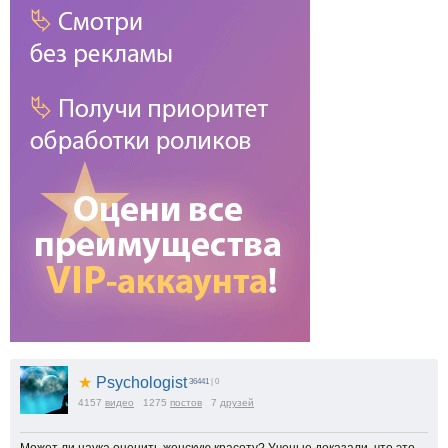
★
Psychologist
36441
| 0
4157
видео
1275
постов
7
друзей