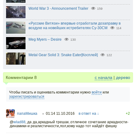
World War 3 - Announcement Trailer
159
«Русские Витязи» впервые отработали дозаправку в
воздухе на новейших истребителях Су-30СМ
114
Meg Myers – Desire
130
Metal Gear Solid 3: Snake Eater[Косплей]
122
Комментарии
8
с начала
|
дерево
Чтобы писать и оценивать комментарии нужно
войти
или
зарегистрироваться
папаМишка
01:14 11.10.2016
в ответ на ↓
+2
○
@
wlad88
,
да да,аркадный трешак..отличное сочетание аркадности-
динамики-и реалистичности,лол,кому надо тот найдёт фишку