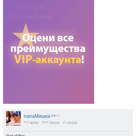
папаМишка
11067
| 0
513
видео
3837
постов
13
друзей