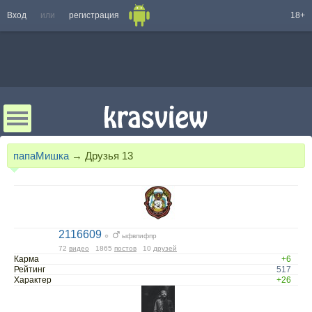
Вход
или
регистрация
18+
папаМишка
→
Друзья
13
2116609
○
ыфвпифпр
72
видео
1865
постов
10
друзей
Карма
+6
Рейтинг
517
Характер
+26