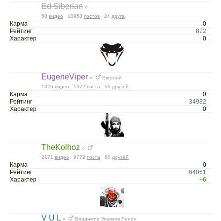
Ed Siberian
○
50
видео
10958
постов
24
друга
Карма
0
Рейтинг
872
Характер
0
EugeneViper
○
Евгений
1326
видео
1372
поста
50
друзей
Карма
0
Рейтинг
34932
Характер
0
TheKolhoz
○
2171
видео
9772
поста
60
друзей
Карма
0
Рейтинг
64061
Характер
+6
V U L
○
Владимир Ульянов Ленин