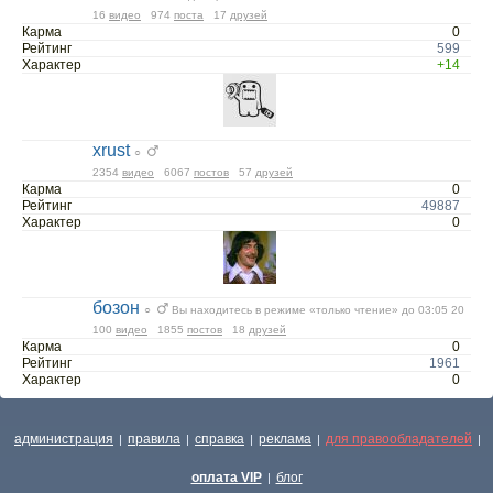
16
видео
974
поста
17
друзей
Карма
0
Рейтинг
599
Характер
+14
xrust
○
2354
видео
6067
постов
57
друзей
Карма
0
Рейтинг
49887
Характер
0
бозон
○
Вы находитесь в режиме «только чтение» до 03:05 20
100
видео
1855
постов
18
друзей
Карма
0
Рейтинг
1961
Характер
0
администрация
правила
справка
реклама
для правообладателей
|
|
|
|
|
оплата VIP
блог
|