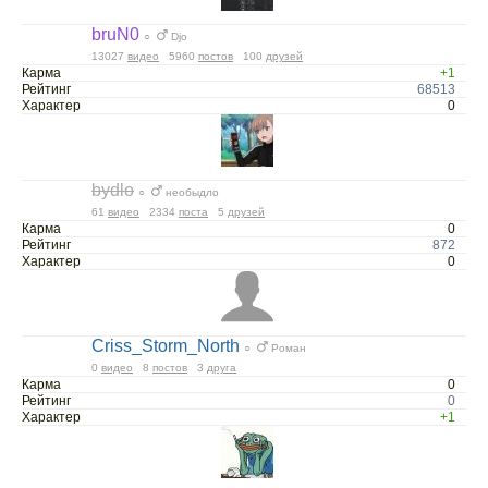
bruN0
○
Djo
13027
видео
5960
постов
100
друзей
Карма
+1
Рейтинг
68513
Характер
0
bydlo
○
необыдло
61
видео
2334
поста
5
друзей
Карма
0
Рейтинг
872
Характер
0
Criss_Storm_North
○
Роман
0
видео
8
постов
3
друга
Карма
0
Рейтинг
0
Характер
+1