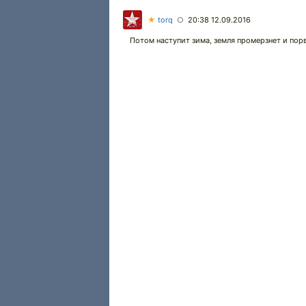
★
torq
20:38 12.09.2016
○
Потом наступит зима, земля промерзнет и порве