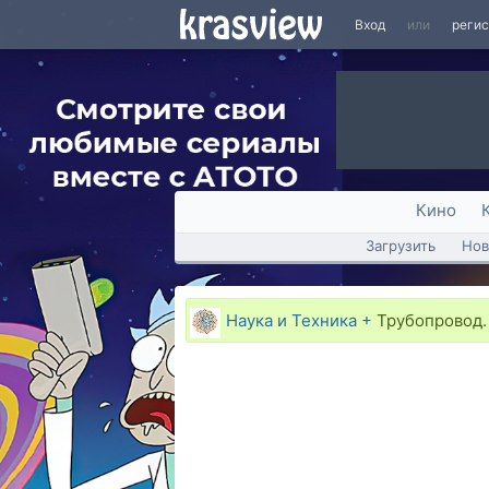
Вход
или
реги
Кино
Загрузить
Нов
Наука и Техника +
Трубопровод.