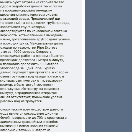
инимизируют затраты на строительство.
едаром разработка данной технологии
ыла профинансирована немецким
едеральным министерством охраны
кружающей среды. Проходческий щит,
тановленный на конце плети трубопровода,
зрабатывает грунт, который
анспортируется по конвейерной ленте на
оверхность. Установленный в выходном
иямке, доталкиватель труб создает усилие
ля проходки щита. Максимальная длина
оходки по технологии Pipe Express
остигает 1000 метров. Скорость
роизводимых работ на первом объекте в
дерландах достигала 1 метра в минуту,
то позволило проложить 500 метров
убопровода за 3 дня. Pipe Express
еально подходит для проектов, в которых
овень грунтовых вод находится всего в
скольких сантиметрах от поверхности,
пример, в болотистой местности.
скольку выработка грунта сведена к
инимуму, а традиционная открытая
аншея отсутствует, понижение уровня
унтовых вод не требуется.
кономическим преимуществом данного
етода является сокращение ширины
бочей поверхности до 70% в сравнении с
радиционным траншейным способом,
инимизация использования тяжелой
млеройной техники и затрат на