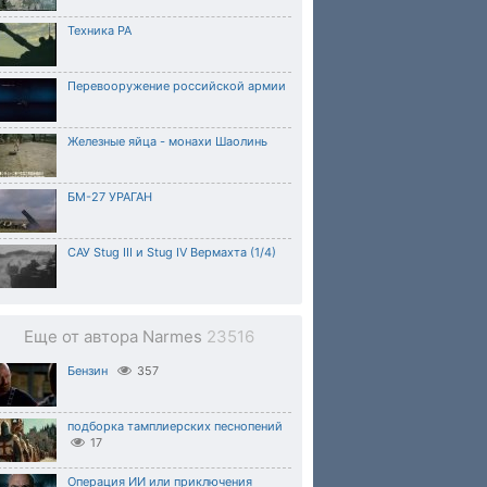
Техника РА
Перевооружение российской армии
Железные яйца - монахи Шаолинь
БМ-27 УРАГАН
САУ Stug III и Stug IV Вермахта (1/4)
Еще от автора Narmes
23516
Бензин
357
подборка тамплиерских песнопений
17
Операция ИИ или приключения