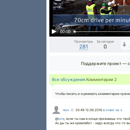
00:00
Просмотры
За сегодня
281
0
Поддержите проект — с
Все обсуждения.
Комментарии
2
Чтобы писать и оценивать комментарии нужн
rexx
20:49 12.09.2016
в ответ на ↓
○
@
torq
,
если ты сам в конце признаешь что тво
Ах ды ты же кремлебот - надо всегда что-то в