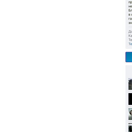
пр
н
Б
в
г
зн
До
Ка
Те
Т