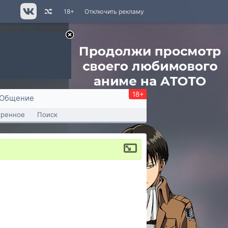
18+
Отключить рекламу
18+
Общение
тренное
Поиск