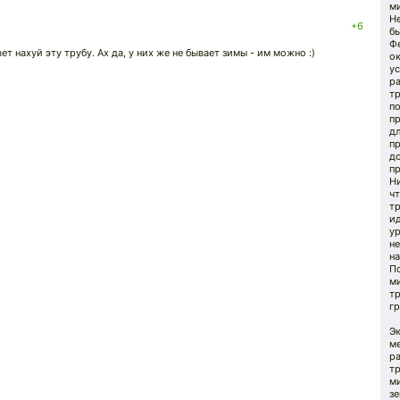
м
Н
+6
б
Ф
т нахуй эту трубу. Ах да, у них же не бывает зимы - им можно :)
о
ус
ра
тр
п
пр
д
пр
д
п
Ни
ч
тр
ид
ур
не
на
По
м
тр
гр
Э
м
ра
т
м
зе