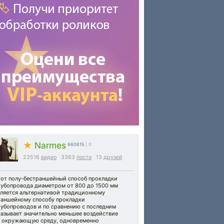
★
Narmes
660615
| 0
23516
видео
3363
поста
13
друзей
тот полу-бестраншейный способ прокладки
рубопровода диаметром от 800 до 1500 мм
вляется альтернативой традиционному
раншейному способу прокладки
рубопроводов и по сравнению с последним
казывает значительно меньшее воздействие
а окружающую среду, одновременно