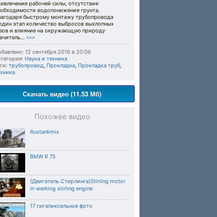
ивлечение рабочей силы, отсутствие
еобходимости водопонижения грунта.
лагодаря быстрому монтажу трубопровода
 один этап количество выбросов выхлопных
азов и влияние на окружающую природу
ачитель...
»»»
бавлено: 12 сентября 2016 в 20:06
тегория:
Наука и техника
ги:
трубопровод
,
Прокладка
,
Прокладка труб
,
ехника
Скачать видео (11.53 Мб)
Похожее видео
Rustankmix
BMW R 75
(Двигатель Стирлинга)Stirling motor
in werking stirling engine
17 гигапиксельное фото