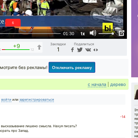
6
1x
01:30
Закладки
Поделиться
+9
1
3
12
Отключить рекламу
мотрите без рекламы!
с начала
|
дерево
о
войти
или
зарегистрироваться
Э
т
-14
я
т
ё высказывание лишено смысла. Нахуя писать?
т
ысрать про Запад.
о
н