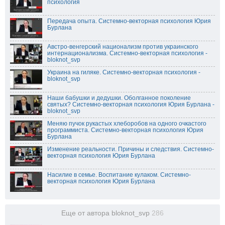
психология
Передача опыта. Системно-векторная психология Юрия
Бурлана
Австро-венгерский национализм против украинского
интернационализма. Системно-векторная психология -
bloknot_svp
Украина на гиляке. Системно-векторная психология -
bloknot_svp
Наши бабушки и дедушки. Оболганное поколение
святых? Системно-векторная психология Юрия Бурлана -
bloknot_svp
Меняю пучок рукастых хлеборобов на одного очкастого
программиста. Системно-векторная психология Юрия
Бурлана
Изменение реальности. Причины и следствия. Системно-
векторная психология Юрия Бурлана
Насилие в семье. Воспитание кулаком. Системно-
векторная психология Юрия Бурлана
Еще от автора bloknot_svp
286