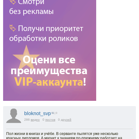
bloknot_svp
91
| 0
286
видео
0
постов
0
друзей
Пол жизни в книгах и учёбе. В серванте пылятся уже несколько
красных дипломов. А магнит к знаниям по-прежнему работает на