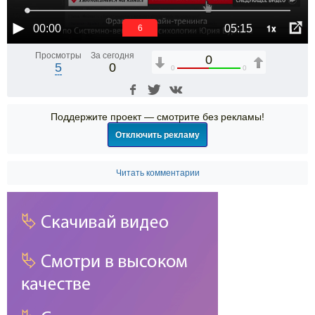
1x
00:00
05:15
6
Просмотры
За сегодня
0
5
0
0
0
Поддержите проект — смотрите без рекламы!
Отключить рекламу
Читать комментарии