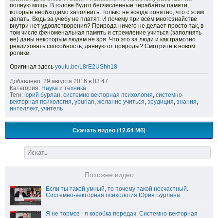
полную мощь. В голове будто бесчисленные терабайты памяти,
которые необходимо заполнить. Только не всегда понятно, что с этим
делать. Ведь за учёбу не платят. И почему при всём многознайстве
внутри нет удовлетворения? Природа ничего не делает просто так, в
том числе феноменальная память и стремление учиться (заполнять
ее) даны некоторым людям не зря. Что это за люди и как грамотно
реализовать способность, данную от природы? Смотрите в новом
ролике.
Оригинал здесь
youtu.be/L8rE2UShh18
Добавлено: 29 августа 2016 в 03:47
Категория:
Наука и техника
Теги:
юрий бурлан
,
системно векторная психология
,
системно-
векторная психология
,
yburlan
,
желание учиться
,
эрудиция
,
знания
,
интеллект
,
учитель
Скачать видео (12.64 Мб)
Похожее видео
Если ты такой умный, то почему такой несчастный.
Системно-векторная психология Юрия Бурлана
Я не тормоз - я коробка передач. Системно-векторная