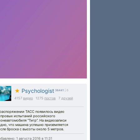
★
Psychologist
36441
| 0
4157
видео
1275
постов
7
друзей
 распоряжении ТАСС появилось видео
опровых испытаний российского
онеавтомобиля "Тигр". На видеозаписи
идно, что машина успешно приземляется
сле броска с высоты около 5 метров.
бавлено: 1 августа 2016 в 11:31