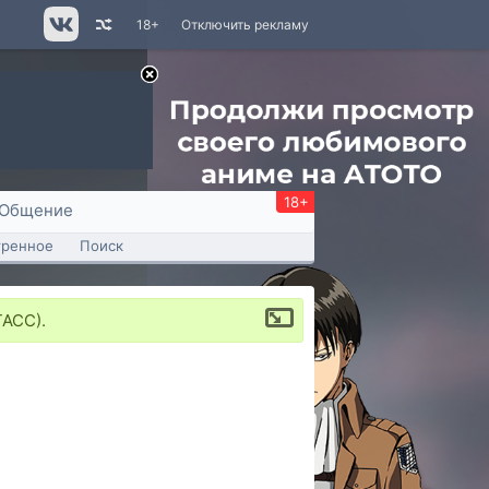
18+
Отключить рекламу
18+
Общение
тренное
Поиск
ТАСС).