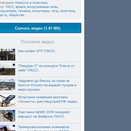
тегория:
Новости и политика
ги:
ТАСС
,
армия
,
вооруженные силы
,
ооружение
,
техника
,
испытание
,
тигр
,
политика
,
асть
,
общество
Скачать видео (1.41 Мб)
Похожее видео
Как купают БТР (ТАСС).
"Панцирь-С" на конкурсе "Ключи от
неба" (ТАСС).
Надраено до блеска, но грязи не
боится: Россия показывает лучшее в
мире оружие.
Испытания новейшей винтовки
«Точность» для спецслужб РФ: видео.
Участники АрМИ-2016 покоряют
маршрут на Эльбрусе (ТАСС).
Тренировка военных инженеров