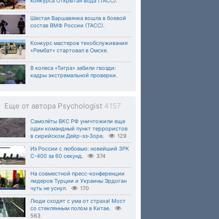
конкурса Открытая вода (ТАСС).
Шестая Варшавянка вошла в боевой
состав ВМФ России (ТАСС).
Конкурс мастеров техобслуживания
«Рембат» стартовал в Омске.
В колеса «Тигра» забили гвозди:
кадры экстремальной проверки.
Еще от автора Psychologist
4157
Самолёты ВКС РФ уничтожили еще
один командный пункт террористов
в сирийском Дейр-эз-Зоре.
129
Из России с любовью: новейший ЗРК
С-400 за 60 секунд.
374
На совместной пресс-конференции
лидеров Турции и Украины Эрдоган
чуть не уснул.
170
Люди сходят с ума от страха! Мост
со стеклянным полом в Китае.
563