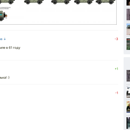
на ↓
-3
мле в 61 году
+1
ка! :)
-1