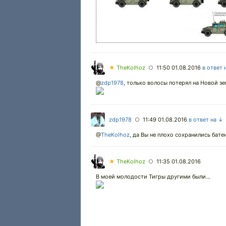
★
TheKolhoz
11:50 01.08.2016
в ответ 
○
@
zdp1978
,
только волосы потерял на Новой зе
zdp1978
11:49 01.08.2016
в ответ на ↓
○
@
TheKolhoz
,
да Вы не плохо сохранились батень
★
TheKolhoz
11:35 01.08.2016
○
В моей молодости Тигры другими были...