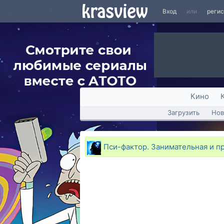
Вход
или
реги
Кино
Загрузить
Нов
Пси-фактор. Занимательная и п