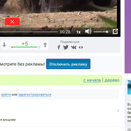
1x
00:28
Поделиться
+5
1
6
Отключить рекламу
мотрите без рекламы!
с начала
|
дерево
о
войти
или
зарегистрироваться
В
к
0
бр
в
ся мощнее
по
До