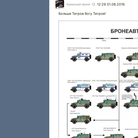
Красный ярий
12:29 01.08.2016
○
Больше Тигров богу Тигров!