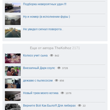
Подборка невероятных удач !!!
Ну и номер (в исполнении фуры )
Не увидел сигнал поворота .
Еще от автора TheKolhoz
2171
Колхоз учит сына
842
Внезапный Дарк соулс
3726
дежавю с пылесосом
856
Новый трюк моего котика
1076
Верните Всё Как Было!!! Для либерах
22