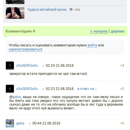
Чудеса китайской кухни
958
Комментарии
4
с начала
|
дерево
Чтобы писать и оценивать комментарии нужно
войти
или
зарегистрироваться
xXxSERGxXx
02:24 21.06.2016
+3
○
эвакуатор кстати пригодится не зря там встал)
xXxSERGxXx
02:23 21.06.2016
в ответ на ↓
+2
○
@
gaha
,
ваще не говори...такое ощущение что он там смску писал я
бы блять как тока увидел что эту залупу мотает давно бы с дороги
сьехал даже не то что на обочину вообще бы в лес туда к деревьям
мало ли куда этого хуя выкинуть может...
gaha
00:44 21.06.2016
+5
○