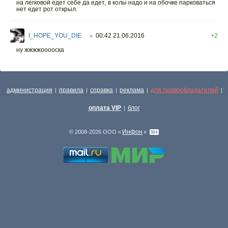
на легковой едет себе да едет, в колы надо и на обочке парковаться
нет едет рот открыл.
I_HOPE_YOU_DIE
00:42 21.06.2016
+2
○
ну жжжжооооска
администрация
правила
справка
реклама
для правообладателей
|
|
|
|
|
оплата VIP
блог
|
Инфон
© 2008-2026 ООО «
»