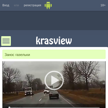
Вход
или
регистрация
18+
Занос газельки