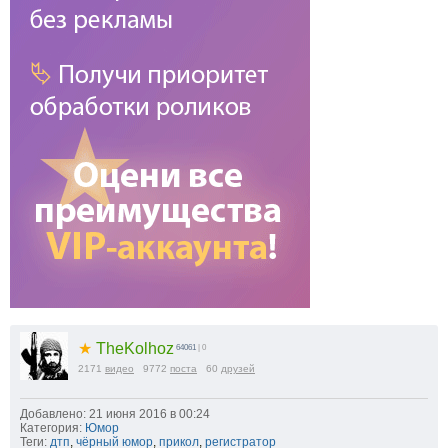
★
TheKolhoz
64061
| 0
2171
видео
9772
поста
60
друзей
Добавлено: 21 июня 2016 в 00:24
Категория:
Юмор
Теги:
дтп
,
чёрный юмор
,
прикол
,
регистратор