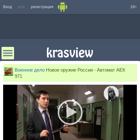
Вход
или
регистрация
18+
Военное дело
Новое оружие России - Автомат АЕК
971