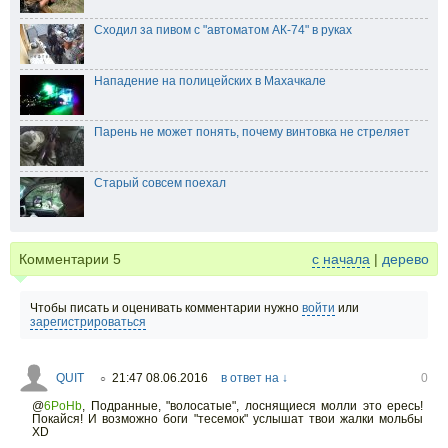
Сходил за пивом с "автоматом АК-74" в руках
Нападение на полицейских в Махачкале
Парень не может понять, почему винтовка не стреляет
Старый совсем поехал
Комментарии
5
с начала
|
дерево
Чтобы писать и оценивать комментарии нужно
войти
или
зарегистрироваться
QUIT
21:47 08.06.2016
в ответ на ↓
0
○
@
6PoHb
,
Подранные, "волосатые", лоснящиеся молли это ересь!
Покайся! И возможно боги "тесемок" услышат твои жалки мольбы
XD