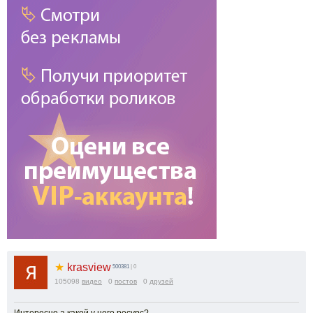
★
krasview
500381
| 0
105098
видео
0
постов
0
друзей