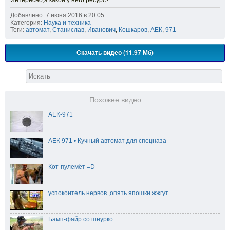
Интересно,а какой у него ресурс?
Добавлено: 7 июня 2016 в 20:05
Категория:
Наука и техника
Теги:
автомат
,
Станислав
,
Иванович
,
Кошкаров
,
АЕК
,
971
Скачать видео (11.97 Мб)
Похожее видео
АЕК-971
АЕК 971 • Кучный автомат для спецназа
Кот-пулемёт =D
успокоитель нервов ,опять япошки жжгут
Бамп-файр со шнурко