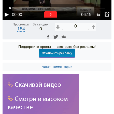
1x
00:00
06:15
6
Просмотры
За сегодня
0
154
0
0
0
Поддержите проект — смотрите без рекламы!
Отключить рекламу
Читать комментарии