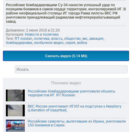
Российские бомбардировщики Су-34 нанесли успешный удар по
позициям боевиков в самом сердце территории, контролируемой ИГ. В
районе неофициальной столицы ИГ города Ракка пилоты ВКС РФ
уничтожили принадлежащий радикалам нефтеперерабатывающий
завод.
Добавлено: 2 июня 2016 в 21:20
Категория:
Новости и политика
Теги:
RT russian
,
политика
,
власть
,
общество
,
вкс
,
авиация
,
бомбардировка
,
необычное видео
,
сирия
,
война
Скачать видео (5.14 Мб)
Похожее видео
Российские бомбардировщики уничтожили объекты
террористов ИГ. RT Russian.
ВКС России уничтожают ИГИЛ на подступах к Акербату
(Liberation of Uqayribat).
Российские самолеты, вылетевшие из Ирана, уничтожили
150 боевиков в Сирии.