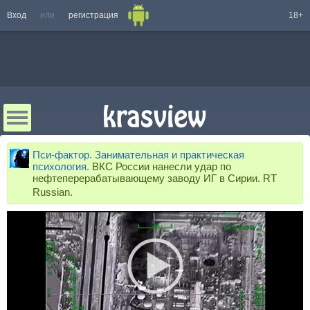
Вход
или
регистрация
18+
Пси-фактор. Занимательная и практическая
психология.
ВКС России нанесли удар по
нефтеперерабатывающему заводу ИГ в Сирии. RT
Russian.