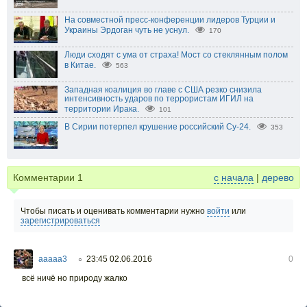
На совместной пресс-конференции лидеров Турции и
Украины Эрдоган чуть не уснул.
170
Люди сходят с ума от страха! Мост со стеклянным полом
в Китае.
563
Западная коалиция во главе с США резко снизила
интенсивность ударов по террористам ИГИЛ на
территории Ирака.
101
В Сирии потерпел крушение российский Су-24.
353
Комментарии
1
с начала
|
дерево
Чтобы писать и оценивать комментарии нужно
войти
или
зарегистрироваться
ааааа3
23:45 02.06.2016
0
○
всё ничё но природу жалко