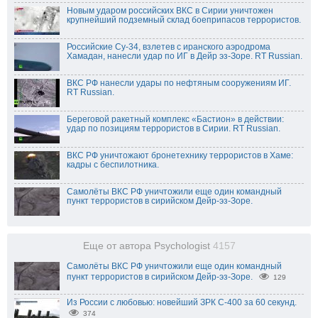
Новым ударом российских ВКС в Сирии уничтожен
крупнейший подземный склад боеприпасов террористов.
Российские Су-34, взлетев с иранского аэродрома
Хамадан, нанесли удар по ИГ в Дейр эз-Зоре. RT Russian.
ВКС РФ нанесли удары по нефтяным сооружениям ИГ.
RT Russian.
Береговой ракетный комплекс «Бастион» в действии:
удар по позициям террористов в Сирии. RT Russian.
ВКС РФ уничтожают бронетехнику террористов в Хаме:
кадры с беспилотника.
Самолёты ВКС РФ уничтожили еще один командный
пункт террористов в сирийском Дейр-эз-Зоре.
Еще от автора Psychologist
4157
Самолёты ВКС РФ уничтожили еще один командный
пункт террористов в сирийском Дейр-эз-Зоре.
129
Из России с любовью: новейший ЗРК С-400 за 60 секунд.
374