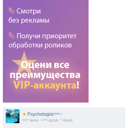
★
Psychologist
36441
| 0
4157
видео
1275
постов
7
друзей