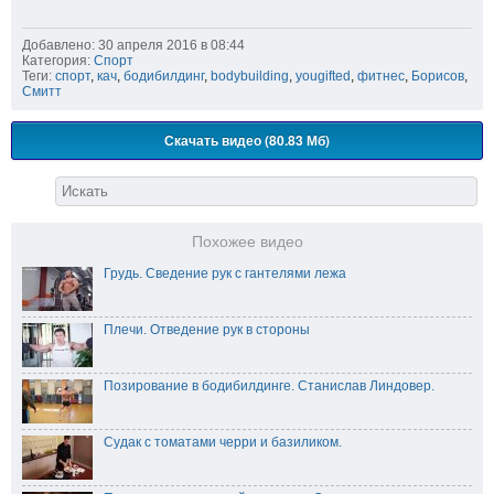
Добавлено: 30 апреля 2016 в 08:44
Категория:
Спорт
Теги:
спорт
,
кач
,
бодибилдинг
,
bodybuilding
,
yougifted
,
фитнес
,
Борисов
,
Смитт
Скачать видео (80.83 Мб)
Похожее видео
Грудь. Сведение рук с гантелями лежа
Плечи. Отведение рук в стороны
Позирование в бодибилдинге. Станислав Линдовер.
Судак с томатами черри и базиликом.