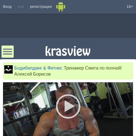
Вход
или
регистрация
18+
Бодибилдинг & Фитнес
Тренажер Смита по полной!
Алексей Борисов