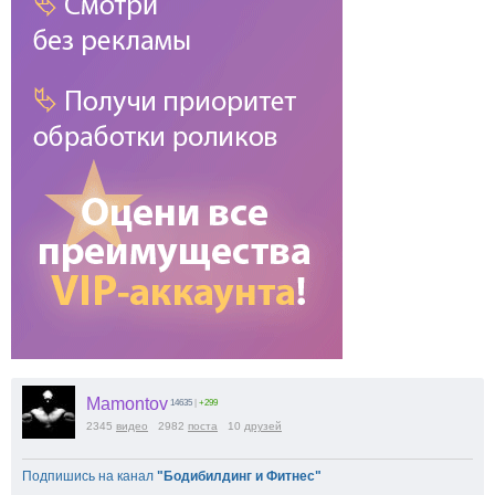
Mamontov
14635
|
+299
2345
видео
2982
поста
10
друзей
Подпишись на канал
"Бодибилдинг и Фитнес"