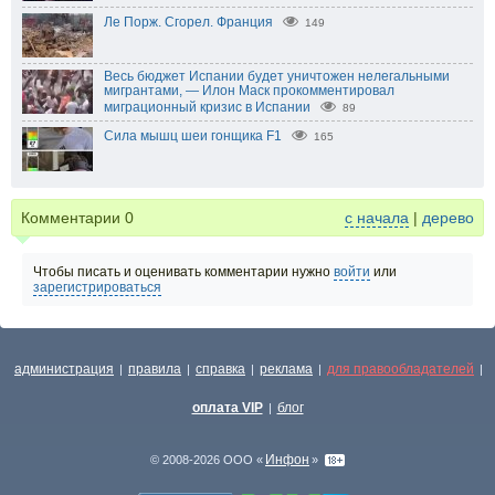
Ле Порж. Сгорел. Франция
149
Весь бюджет Испании будет уничтожен нелегальными
мигрантами, — Илон Маск прокомментировал
миграционный кризис в Испании
89
Сила мышц шеи гонщика F1
165
Комментарии
0
с начала
|
дерево
Чтобы писать и оценивать комментарии нужно
войти
или
зарегистрироваться
администрация
правила
справка
реклама
для правообладателей
|
|
|
|
|
оплата VIP
блог
|
Инфон
© 2008-2026 ООО «
»