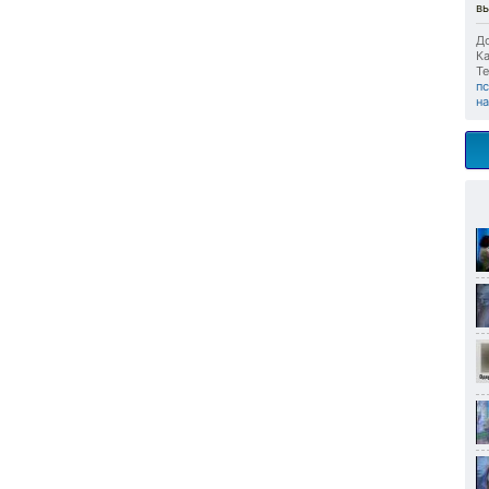
в
До
Ка
Те
п
на