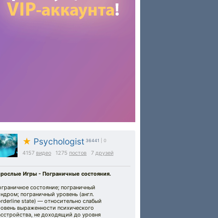
★
Psychologist
36441
| 0
4157
видео
1275
постов
7
друзей
зрослые Игры - Пограничные состояния.
ограничное состояние; пограничный
ндром; пограничный уровень (англ.
rderline state) — относительно слабый
ровень выраженности психического
асстройства, не доходящий до уровня