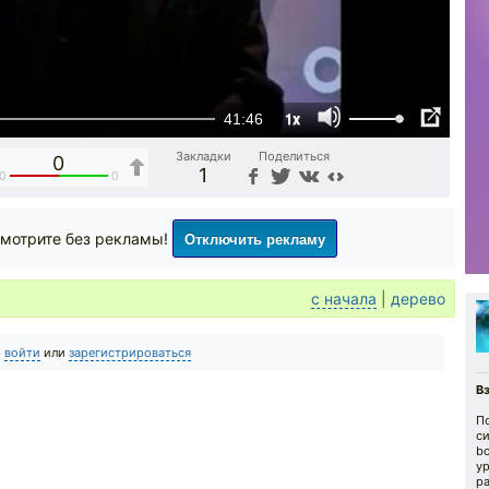
1x
41:46
Закладки
Поделиться
0
1
0
0
Отключить рекламу
мотрите без рекламы!
с начала
|
дерево
о
войти
или
зарегистрироваться
В
П
си
bo
у
р