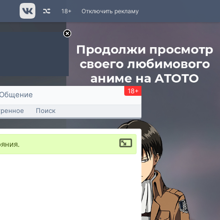
18+
Отключить рекламу
18+
Общение
тренное
Поиск
яния.