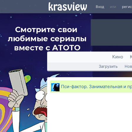
Вход
или
реги
Кино
Загрузить
Нов
Пси-фактор. Занимательная и п