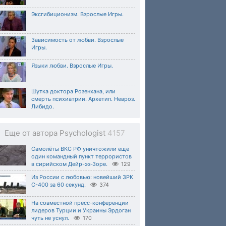
Эксгибиционизм. Взрослые Игры.
Зависимость от любви. Взрослые
Игры.
Языки любви. Взрослые Игры.
Шутка доктора Розенхана, или
смерть психиатрии. Архетип. Невроз.
Либидо.
Еще от автора Psychologist
4157
Самолёты ВКС РФ уничтожили еще
один командный пункт террористов
в сирийском Дейр-эз-Зоре.
129
Из России с любовью: новейший ЗРК
С-400 за 60 секунд.
374
На совместной пресс-конференции
лидеров Турции и Украины Эрдоган
чуть не уснул.
170