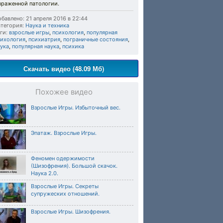
ыраженной патологии.
бавлено: 21 апреля 2016 в 22:44
тегория:
Наука и техника
ги:
взрослые игры
,
психология
,
популярная
сихология
,
психиатрия
,
пограничные состояния
,
ука
,
популярная наука
,
психика
Скачать видео (48.09 Мб)
Похожее видео
Взрослые Игры. Избыточный вес.
Эпатаж. Взрослые Игры.
Феномен одержимости
(Шизофрения). Большой скачок.
Наука 2.0.
Взрослые Игры. Секреты
супружеских отношений.
Взрослые Игры. Шизофрения.