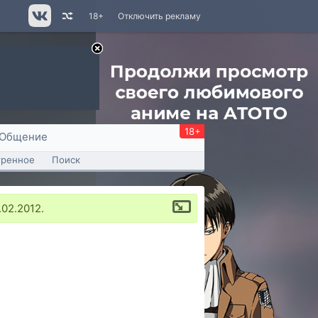
18+
Отключить рекламу
18+
Общение
тренное
Поиск
02.2012.