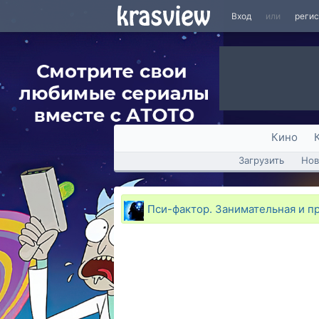
Вход
или
реги
Кино
Загрузить
Нов
Пси-фактор. Занимательная и п