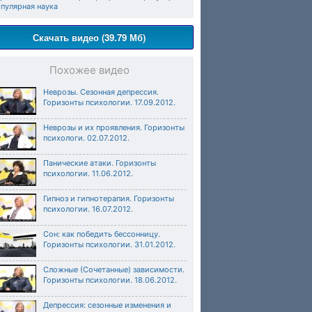
пулярная наука
Скачать видео (39.79 Мб)
Похожее видео
Неврозы. Сезонная депрессия.
Горизонты психологии. 17.09.2012.
Неврозы и их проявления. Горизонты
психологи. 02.07.2012.
Панические атаки. Горизонты
психологии. 11.06.2012.
Гипноз и гипнотерапия. Горизонты
психологии. 16.07.2012.
Сон: как победить бессонницу.
Горизонты психологии. 31.01.2012.
Сложные (Сочетанные) зависимости.
Горизонты психологии. 18.06.2012.
Депрессия: сезонные изменения и