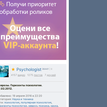
★
Psychologist
36441
| 0
4157
видео
1275
постов
7
друзей
еврозы. Горизонты психологии.
.02.2012.
бавлено: 19 апреля 2016 в 22:20
тегория:
Наука и техника
ги:
психология
,
популярная психология
,
оризонты психологии
,
невроз
,
психика
,
наука
,