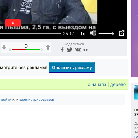
5
1x
25:17
Поделиться
0
0
0
Отключить рекламу
мотрите без рекламы!
с начала
|
дерево
о
войти
или
зарегистрироваться
Н
27
До
Ка
Те
г