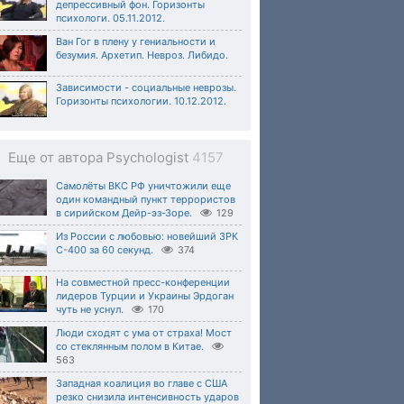
депрессивный фон. Горизонты
психологи. 05.11.2012.
Ван Гог в плену у гениальности и
безумия. Архетип. Невроз. Либидо.
Зависимости - социальные неврозы.
Горизонты психологии. 10.12.2012.
Еще от автора Psychologist
4157
Самолёты ВКС РФ уничтожили еще
один командный пункт террористов
в сирийском Дейр-эз-Зоре.
129
Из России с любовью: новейший ЗРК
С-400 за 60 секунд.
374
На совместной пресс-конференции
лидеров Турции и Украины Эрдоган
чуть не уснул.
170
Люди сходят с ума от страха! Мост
со стеклянным полом в Китае.
563
Западная коалиция во главе с США
резко снизила интенсивность ударов