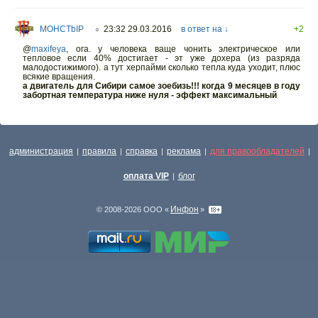
MOHCTbIP
23:32 29.03.2016
в ответ на ↓
+2
○
@
maxifeya
,
ога. у человека ваще чонить электрическое или
тепловое если 40% достигает - эт уже дохера (из разряда
малодостижимого). а тут херпайми сколько тепла куда уходит, плюс
всякие вращения.
а двигатель для Сибири самое зоебизь!!! когда 9 месяцев в году
забортная температура ниже нуля - эффект максимальный
администрация
правила
справка
реклама
для правообладателей
|
|
|
|
|
оплата VIP
блог
|
Инфон
© 2008-2026 ООО «
»