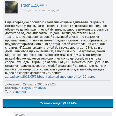
Trdcn1150
2826
| 0
753
видео
0
постов
0
друзей
Еще в середине прошлого столетия мощные двигатели Стирлинга
можно было увидеть даже в школах. На этих двигателях проводилось
обучение детей практической физике, мощность школьных агрегатов
достигала одного киловатта. Но данный тип двигателей был
тщательно «зачищен» мировой закулисой и изьят не только из
промышленности, но и из школ. Предлоги самые разнообразные, от
неудовлетворительного КПД до трудностей изготовления и т.д. Для
справки: КПД данных двигателей без труда достигает 98%, да и в
домашних образцах он выше 80, а порой и 90%. Безусловно, такой
КПД, по сравнению с современными ДВС с КПД = 30% никому не
нужен! Что же касается технологических трудностей, то тут тоже
спора нет! Ведь Стирлинг, в отличии от ДВС, может собрать у себя на
столе из подручных средств любой желающий за несколько минут и
мы об этом неоднократно писали и даже выкладывали обучающее
видео по сборке двигателя Стирлинга.
zaryad.com/2013/05/28/budni-alternativnoy-energii-14-29-apre...
Добавлено: 29 марта 2016 в 23:20
Категория:
Наука и техника
Теги:
стирлинг
Скачать видео (9.44 Мб)