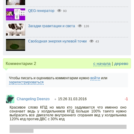
QEG генератор
93
Загадки гравитации и света
126
Свободная энергия нулевой точки
43
Комментарии
2
с начала
|
дерево
Чтобы писать и оценивать комментарии нужно
войти
или
зарегистрироваться
Changeling Deenzo
15:26 31.03.2016
-1
○
Красивое слово КПД но мало кто задумается что именно оно
означает ведь у холдильников КПД больше 100% такчто нужно
выбрасить все двигателе внутреннего сгорания вед у холдильника
120% кпд против ДВС с 30% кпд
P.S. не воспринимайте всерьез это сравнение это стеб об выском
кпд стерлинга