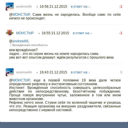
andrew88
16:56 21.12.2015
в ответ на ↓
-1
○
@
MOHCTbIP
,
Сама жизнь не зародилась. Вообще само по себе
ничего не происходит.
MOHCTbIP
16:55 21.12.2015
в ответ на ↓
-1
○
@
andrew88
,
Врождённая способность
кем врождённая?
ладно... это из серии жизнь на земле зародилась сама.
уже вот-вот опытом докажут. ждём результатов с прошлого века
andrew88
16:43 21.12.2015
в ответ на ↓
0
○
@
MOHCTbIP
,
еще в первой половине 19 века дали четкое
определение рефлексу и инстинктивным состояниям.
Инстинкт: Врождённая способность совершать целесообразные
действия по непосредственному, безотчётному побуждению.
Проще говоря внутреннее чутье, заложенное в том или ином
животном организме.
Рефлекс нечто иное. Стукни себя по коленной чашечке и узнаешь
что это. Реакция организма на внешние раздражители, связанные
непосредственно с нервной системой.