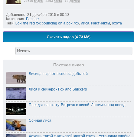
23516
видео
3363
поста
13
друзей
Добавлено: 21 декабря 2015 в 00:13
Категория:
Разное
Теги:
Loki the red fox pouncing on a box
,
fox
,
лиса
,
Инстинкты
,
охота
Скачать видео (4.73 Мб)
Похожее видео
Лисица ныряет в снег за добычей
Лиса и сникерс - Fox and Snickers
Поездка на охоту. Встреча с лисой. Ложимся под поезд.
Сонная лиса
Хочешь такой снять свой крутой спуск... Установил удобно