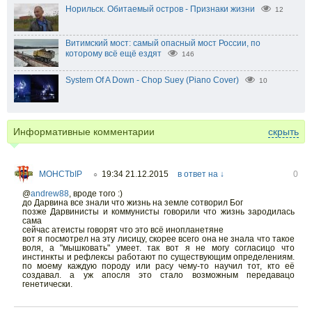
Норильск. Обитаемый остров - Признаки жизни
12
Витимский мост: самый опасный мост России, по
которому всё ещё ездят
146
System Of A Down - Chop Suey (Piano Cover)
10
Информативные комментарии
скрыть
MOHCTbIP
19:34 21.12.2015
в ответ на ↓
0
○
@
andrew88
,
вроде того :)
до Дарвина все знали что жизнь на земле сотворил Бог
позже Дарвинисты и коммунисты говорили что жизнь зародилась
сама
сейчас атеисты говорят что это всё инопланетяне
вот я посмотрел на эту лисицу, скорее всего она не знала что такое
воля, а "мышковать" умеет. так вот я не могу согласицо что
инстинкты и рефлексы работают по существующим определениям.
по моему каждую породу или расу чему-то научил тот, кто её
создавал. а уж апосля это стало возможным передавацо
генетически.