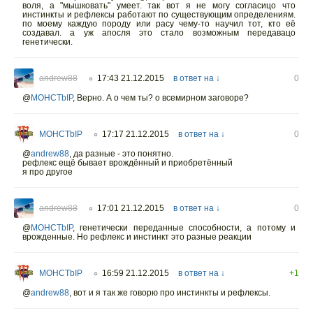
воля, а "мышковать" умеет. так вот я не могу согласицо что
инстинкты и рефлексы работают по существующим определениям.
по моему каждую породу или расу чему-то научил тот, кто её
создавал. а уж апосля это стало возможным передавацо
генетически.
andrew88
17:43 21.12.2015
в ответ на ↓
0
○
@
MOHCTbIP
,
Верно. А о чем ты? о всемирном заговоре?
MOHCTbIP
17:17 21.12.2015
в ответ на ↓
0
○
@
andrew88
,
да разные - это понятно.
рефлекс ещё бывает врождённый и приобретённый
я про другое
andrew88
17:01 21.12.2015
в ответ на ↓
0
○
@
MOHCTbIP
,
генетически переданные способности, а потому и
врожденные. Но рефлекс и инстинкт это разные реакции
MOHCTbIP
16:59 21.12.2015
в ответ на ↓
+1
○
@
andrew88
,
вот и я так же говорю про инстинкты и рефлексы.