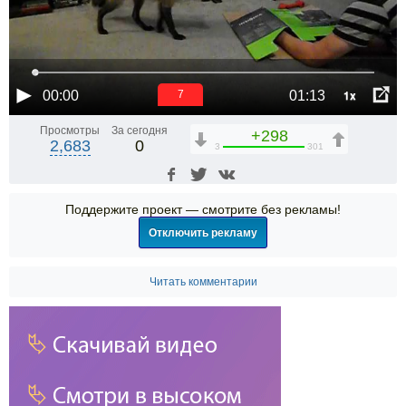
1x
00:00
01:13
7
Просмотры
За сегодня
+298
2,683
0
3
301
Поддержите проект — смотрите без рекламы!
Отключить рекламу
Читать комментарии