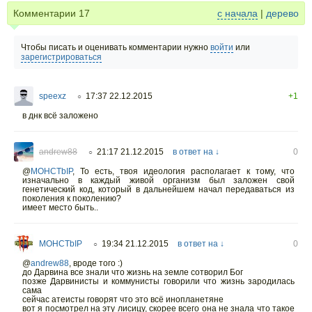
Комментарии
17
с начала
|
дерево
Чтобы писать и оценивать комментарии нужно
войти
или
зарегистрироваться
speexz
17:37 22.12.2015
+1
○
в днк всё заложено
andrew88
21:17 21.12.2015
в ответ на ↓
0
○
@
MOHCTbIP
,
То есть, твоя идеология располагает к тому, что
изначально в каждый живой организм был заложен свой
генетический код, который в дальнейшем начал передаваться из
поколения к поколению?
имеет место быть..
MOHCTbIP
19:34 21.12.2015
в ответ на ↓
0
○
@
andrew88
,
вроде того :)
до Дарвина все знали что жизнь на земле сотворил Бог
позже Дарвинисты и коммунисты говорили что жизнь зародилась
сама
сейчас атеисты говорят что это всё инопланетяне
вот я посмотрел на эту лисицу, скорее всего она не знала что такое