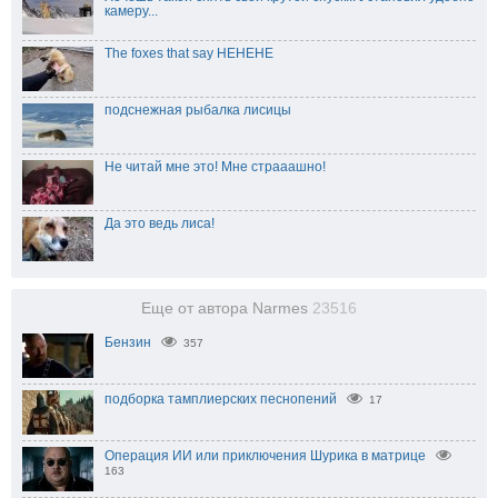
камеру...
The foxes that say HEHEHE
подснежная рыбалка лисицы
Не читай мне это! Мне страаашно!
Да это ведь лиса!
Еще от автора Narmes
23516
Бензин
357
подборка тамплиерских песнопений
17
Операция ИИ или приключения Шурика в матрице
163