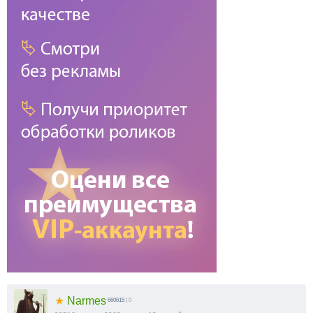
★
Narmes
660615
| 0