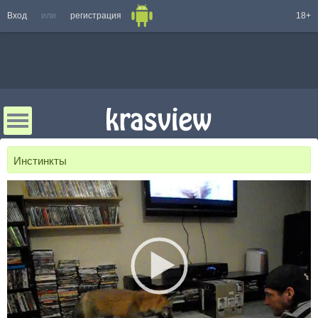
Вход
или
регистрация
18+
Инстинкты