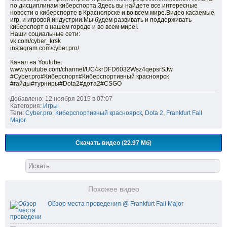
по дисциплинам киберспорта.Здесь вы найдете все интересные
новости о киберспорте в Красноярске и во всем мире.Видео касаемые
игр, и игровой индустрии.Мы будем развивать и поддерживать
киберспорт в нашем городе и во всем мире!.
Наши социальные сети:
vk.com/cyber_krsk
instagram.com/cyber.pro/
Канал на Youtube:
www.youtube.com/channel/UC4krDFD6032Wsz4qepsrSJw
#Cyber.pro#Киберспорт#Киберспортивный красноярск
#гайды#турниры#Dota2#дота2#CSGO
Добавлено: 12 ноября 2015 в 07:07
Категория:
Игры
Теги:
Cyber.pro
,
Киберспортивный красноярск
,
Dota 2
,
Frankfurt Fall
Major
Скачать видео (22.97 Мб)
Похожее видео
Обзор места проведения @ Frankfurt Fall Major