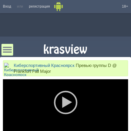
Вход
или
регистрация
18+
Киберспортивный Красноярск
Превью группы D @
Frankfurt Fall Major