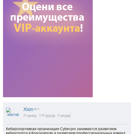
Xion
14
| 0
20
видео
178
постов
9
друзей
Киберспортивная организация Cyber.pro занимается развитием
киберспорта в Красноярске и развитием профессионалоьных команд