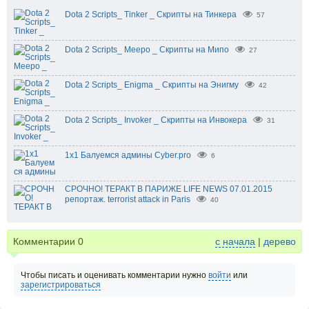
Dota 2 Scripts_ Tinker _ Скрипты на Тинкера
57
Dota 2 Scripts_ Meepo _ Скрипты на Мипо
27
Dota 2 Scripts_ Enigma _ Скрипты на Энигму
42
Dota 2 Scripts_ Invoker _ Скрипты на Инвокера
31
1х1 Балуемся админы Cyber.pro
6
СРОЧНО! ТЕРАКТ В ПАРИЖЕ LIFE NEWS 07.01.2015
репортаж. terrorist attack in Paris
40
Комментарии
0
с начала
|
дерево
Чтобы писать и оценивать комментарии нужно
войти
или
зарегистрироваться