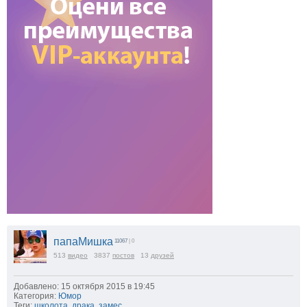
папаМишка
11067
| 0
513
видео
3837
постов
13
друзей
Добавлено: 15 октября 2015 в 19:45
Категория:
Юмор
Теги:
школота
,
драка
,
замес