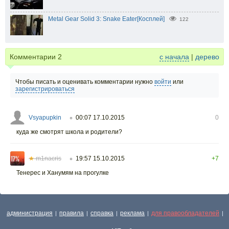
Metal Gear Solid 3: Snake Eater[Косплей]
122
Комментарии
2
с начала
|
дерево
Чтобы писать и оценивать комментарии нужно
войти
или
зарегистрироваться
Vsyapupkin
00:07 17.10.2015
0
○
куда же смотрят школа и родители?
★
m1nacris
19:57 15.10.2015
+7
○
Тенерес и Ханумям на прогулке
администрация
правила
справка
реклама
для правообладателей
|
|
|
|
|