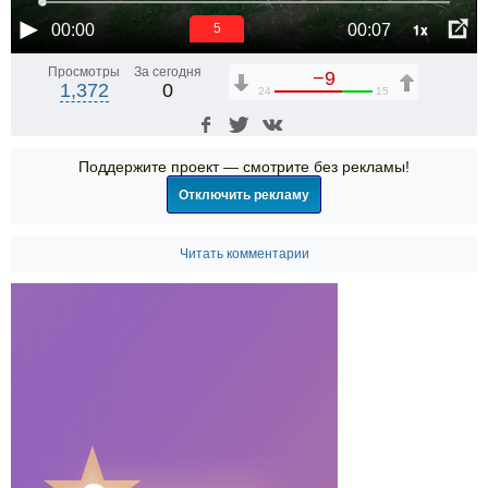
1x
00:00
00:07
5
Просмотры
За сегодня
−9
1,372
0
24
15
Поддержите проект — смотрите без рекламы!
Отключить рекламу
Читать комментарии