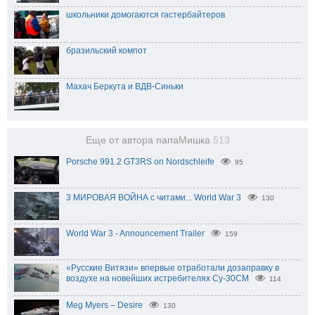
школьники домогаются гастербайтеров
бразильский компот
Махач Беркута и ВДВ-Синьки
Еще от автора папаМишка
513
Porsche 991.2 GT3RS on Nordschleife
95
3 МИРОВАЯ ВОЙНА с читами... World War 3
130
World War 3 - Announcement Trailer
159
«Русские Витязи» впервые отработали дозаправку в
воздухе на новейших истребителях Су-30СМ
114
Meg Myers – Desire
130