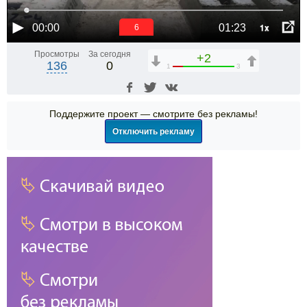
1x
00:00
01:23
6
Просмотры
За сегодня
+2
136
0
1
3
Поддержите проект — смотрите без рекламы!
Отключить рекламу