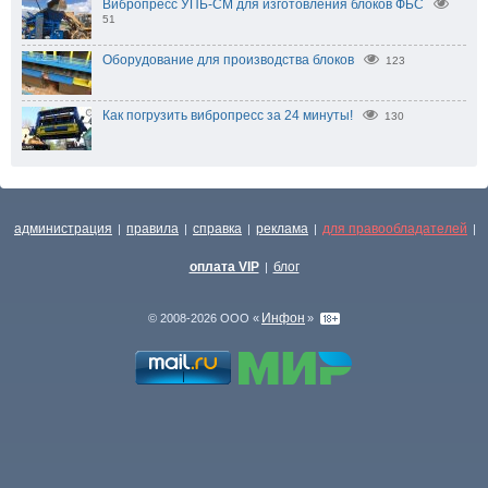
Вибропресс УПБ-СМ для изготовления блоков ФБС
51
Оборудование для производства блоков
123
Как погрузить вибропресс за 24 минуты!
130
администрация
правила
справка
реклама
для правообладателей
|
|
|
|
|
оплата VIP
блог
|
Инфон
© 2008-2026 ООО «
»