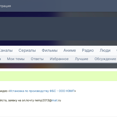
страция
Каналы
Сериалы
Фильмы
Аниме
Радио
Люди
а
Мои темы
Ответы
Избранное
Лучшие
Обсуждение 
идео «
Установка по производству ФБС - ООО НЭМП
»
йста, заявку на эл.почту nemp2013@
mail
.ru