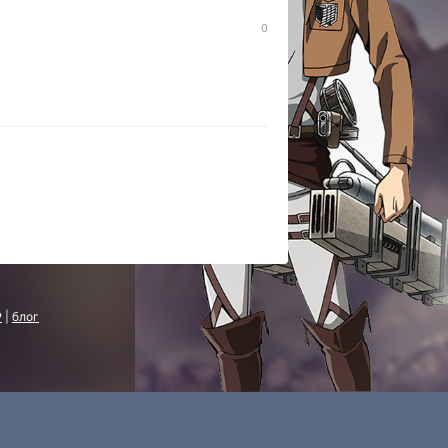
0
P
|
блог