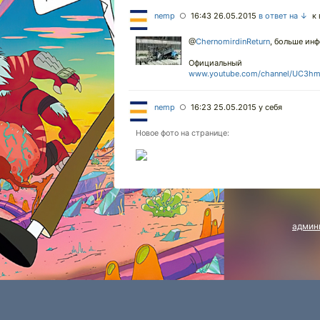
nemp
16:43 26.05.2015
в ответ на ↓
к 
○
@
ChernomirdinReturn
,
больше инф
Официальный
www.youtube.com/channel/UC3
nemp
16:23 25.05.2015
у себя
○
Новое фото на странице:
админ