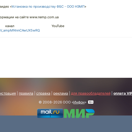
видео «
Установка по производству ФБС - ООО НЭМП
»
ормации на сайте www.nemp.com.ua
 канал YouTube
hmV_ampMf4nnCAwUX5wRQ
истрация
|
правила
|
справка
|
реклама
|
для правообладателей
|
оплата VI
© 2008-2026 ООО «
Инфон
»