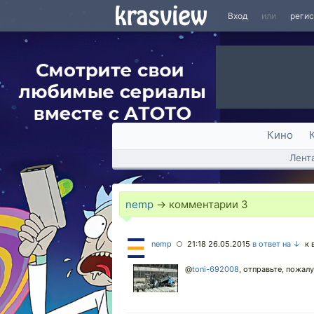
Вход
или
реги
Кино
Лент
nemp
→ комментарии
3
nemp
21:18 26.05.2015
в ответ на ↓
к в
○
@
toni-692008
,
отправьте, пожалу