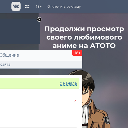
18+
Отключить рекламу
18+
Общение
сайта
с начала
-1