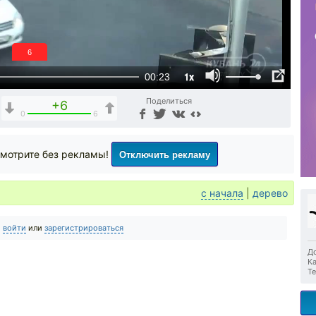
6
1x
00:23
Поделиться
+6
0
6
Отключить рекламу
мотрите без рекламы!
с начала
|
дерево
о
войти
или
зарегистрироваться
До
Ка
Те