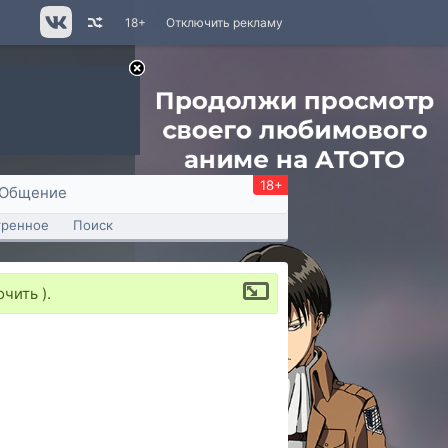
18+
Отключить рекламу
18+
Общение
тренное
Поиск
чить ).