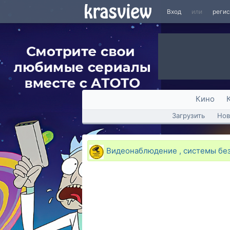
Вход
или
реги
Кино
Загрузить
Нов
Видеонаблюдение , системы без