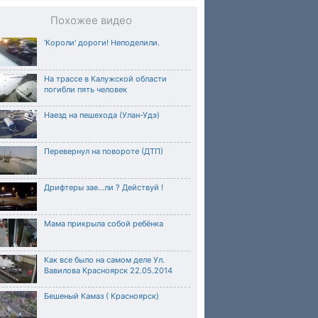
Похожее видео
'Короли' дороги! Неподелили.
На трассе в Калужской области
погибли пять человек
Наезд на пешехода (Улан-Удэ)
Перевернул на повороте (ДТП)
Дрифтеры зае...ли ? Действуй !
Мама прикрыла собой ребёнка
Как все было на самом деле Ул.
Вавилова Красноярск 22.05.2014
Бешеный Камаз ( Красноярск)