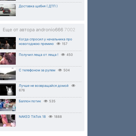
Доставка щебня ( ДТП )
Еще от автора andronio666
7002
Когда спросил у начальника про
новогоднюю премию
157
Получил леща от леща !
450
С телефоном за рулем
504
Лучше не возвращайся домой
676
Баллон потик
535
NAKED TikTok 18
1888