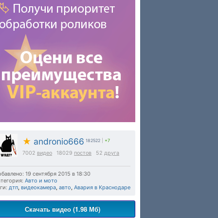
★
andronio666
182522
|
+7
7002
видео
18029
постов
52
друга
бавлено: 19 сентября 2015 в 18:30
тегория:
Авто и мото
ги:
дтп
,
видеокамера
,
авто
,
Авария в Краснодаре
Скачать видео (1.98 Мб)