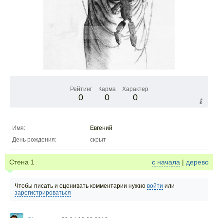
Рейтинг
Карма
Характер
0
0
0
Имя:
Евгений
День рождения:
скрыт
Стена
1
с начала
|
дерево
Чтобы писать и оценивать комментарии нужно
войти
или
зарегистрироваться