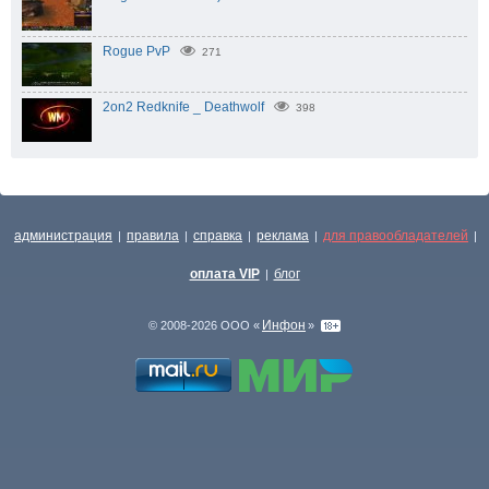
Rogue PvP
271
2on2 Redknife _ Deathwolf
398
администрация
правила
справка
реклама
для правообладателей
|
|
|
|
|
оплата VIP
блог
|
Инфон
© 2008-2026 ООО «
»