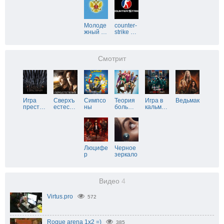
Молоде
counter-
жный
…
strike
…
Смотрит
Игра
Сверхъ
Симпсо
Теория
Игра в
Ведьмак
прест
…
естес
…
ны
боль
…
кальм
…
Люцифе
Черное
р
зеркало
Видео
4
Virtus.pro
572
Rogue arena 1x2 =)
385