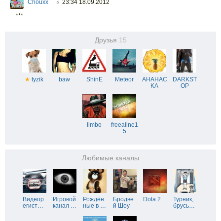
Chouxx
23:34 18.09.2012
○
***
Друзья
15
★
tyzik
baw
ShinE
Meteor
AHAHAC
DARKST
KA
OP
limbo
freealine1
5
Любимые каналы
Видеор
Игровой
Рождён
Бродве
Dota 2
Турник,
егист
…
канал
…
ные в
…
й Шоу
брусь
…