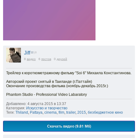
Jiff
22
| 0
8
видео
6
постов
0
друзей
Трейлер к короткометражному фильму "Soi 6" Михаила Константинова.
Авторский проект снятый в Таиланде (г.Паттайя)
Окончание производства фильма (ноябрь-декабрь 2015г.)
Phantom Studio - Professional Video Labaratory
Добавлено: 4 августа 2015 в 13:37
Категория:
Искусство и творчество
Теги:
Thiland
,
Pattaya
,
cinema
,
film
,
trailer
,
2015
,
безбюджетное кино
Скачать видео (9.81 Мб)