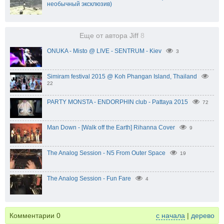
необычный эксклюзив)
Еще от автора Jiff
8
ONUKA - Misto @ LIVE - SENTRUM - Kiev
3
Simiram festival 2015 @ Koh Phangan Island, Thailand
22
PARTY MONSTA - ENDORPHIN club - Pattaya 2015
72
Man Down - [Walk off the Earth] Rihanna Cover
9
The Analog Session - N5 From Outer Space
19
The Analog Session - Fun Fare
4
Комментарии
0
с начала
|
дерево