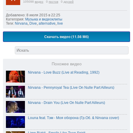
105098
видео
0
постов
0
друзей
Добавлено: 8 июля 2015 в 22:25
Категория:
Музыка и видеоклипы
Теги:
Nirvana
,
Dive
,
alternative
,
live
Скачать видео (11.56 Мб)
Похожее видео
Nirvana - Love Buzz (Live at Reading, 1992)
Nirvana - Pennyroyal Tea (Live On Nulle Part Ailleurs)
Nirvana - Drain You (Live On Nulle Part Ailleurs)
Louna feat. Тэм - Моя оборона (Гр.Об. & Nirvana cover)