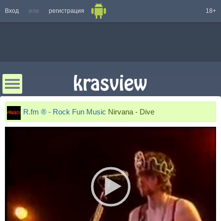
Вход
или
регистрация
18+
R.fm ® - Rock Fun Music
Nirvana - Dive