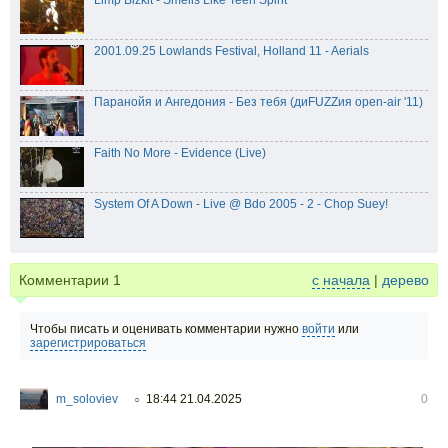
Limp Bizkit - Smells Like Teen Spirit
2001.09.25 Lowlands Festival, Holland 11 - Aerials
Паранойя и Ангедония - Без тебя (диFUZZия open-air '11)
Faith No More - Evidence (Live)
System Of A Down - Live @ Bdo 2005 - 2 - Chop Suey!
Комментарии
1
с начала
|
дерево
Чтобы писать и оценивать комментарии нужно
войти
или
зарегистрироваться
m_soloviev
18:44 21.04.2025
0
○