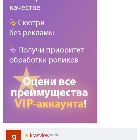
★
krasview
500199
| 0