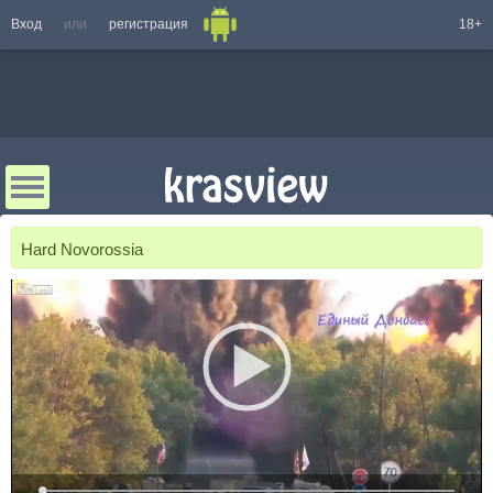
Вход
или
регистрация
18+
Hard Novorossia