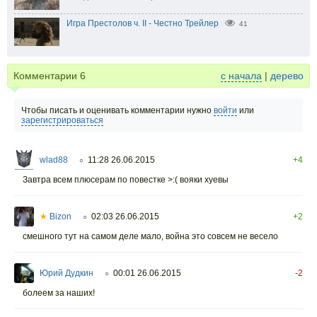
Игра Престолов ч. II - Честно Трейлер
41
Комментарии
6
с начала
|
дерево
Чтобы писать и оценивать комментарии нужно
войти
или
зарегистрироваться
wlad88
11:28 26.06.2015
+4
○
Завтра всем плюсерам по повестке >:( вояки хуевы
★
Bizon
02:03 26.06.2015
+2
○
смешного тут на самом деле мало, война это совсем не весело
Юрий Дудкин
00:01 26.06.2015
-2
○
болеем за наших!