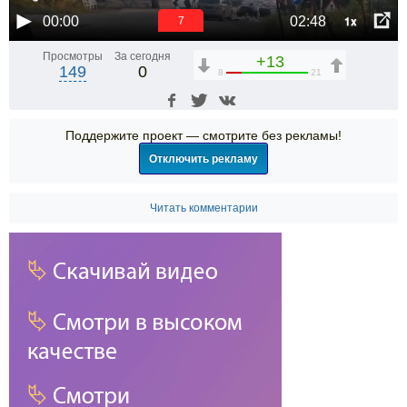
1x
00:00
02:48
6
Просмотры
За сегодня
+13
149
0
8
21
Поддержите проект — смотрите без рекламы!
Отключить рекламу
Читать комментарии