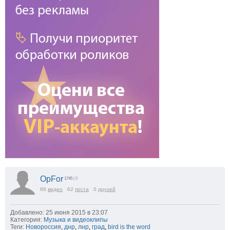
OpFor
1745
| 0
88
видео
62
поста
0
друзей
Добавлено: 25 июня 2015 в 23:07
Категория:
Музыка и видеоклипы
Теги:
Новороссия
,
днр
,
лнр
,
град
,
bird is the word