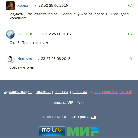
Хорват
23:52 25.06.2015
+7
○
Идиоты, кто ставит плюс. Славяне убивают славян. Х*ле здесь
хорошего.
BOCTOK
23:32 25.06.2015
+5
○
Это 5. Привет хохлам.
zlodevka
23:27 25.06.2015
0
○
совсем что ли
администрация
правила
справка
реклама
для правообладателей
|
|
|
|
|
оплата VIP
блог
|
Инфон
© 2008-2026 ООО «
»