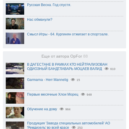
Русская Весна. Год спустя.
Нас обманули?
Смысл Игры - 64. Кургинян отжигает в спортзале.
Еще от автора OpFor
88
В ДАГЕСТАНЕ В РАМКАХ КТО НЕЙТРАЛИЗОВАН
ОДИОЗНЫЙ БАНДГЛАВАРЬ МОЦАЕВ ВАЛИД
610
Garmarna - Herr Mannelig
15
Первые месячные Хлои Морец
948
Обучение на дому
964
Продукция 'Завода специальных автомобилей' АО
'Ремдизель' во всей красе
253