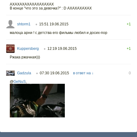
АХАХАХАХАХАХАХАХАХ
В конце "что это за девочка?" : D АХАХАХАХАХ
shtorm1
15:51 19.06.2015
+1
○
малоца арни ! с детства его фильмы любил и досих-пор
Kuppersberg
12:19 19.06.2015
+1
○
Ржака ржачная)))
Gadzula
07:30 19.06.2015
в ответ на ↓
0
○
@
GeNuS
,