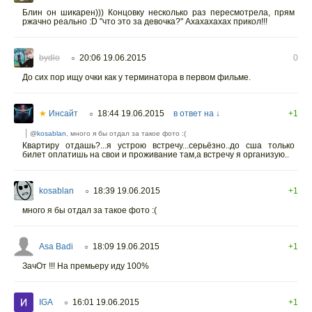
Блин он шикарен))) Концовку несколько раз пересмотрела, прям
ржачно реально :D "что это за девочка?" Ахахахахах прикол!!!
bydlo
20:06 19.06.2015
0
○
До сих пор ищу очки как у терминатора в первом фильме.
★
Инсайт
18:44 19.06.2015
в ответ на ↓
+1
○
@
kosablan
, много я бы отдал за такое фото :(
Квартиру отдашь?...я устрою встречу...серьёзно..до сша только
билет оплатишь на свои и проживание там,а встречу я организую..
kosablan
18:39 19.06.2015
+1
○
много я бы отдал за такое фото :(
Asa Badi
18:09 19.06.2015
+1
○
ЗачОт !!! На премьеру иду 100%
IGA
16:01 19.06.2015
+1
○