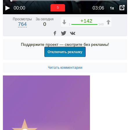
1x
00:00
03:06
5
Просмотры
За сегодня
+142
764
0
1
143
Поддержите проект — смотрите без рекламы!
Отключить рекламу
Читать комментарии