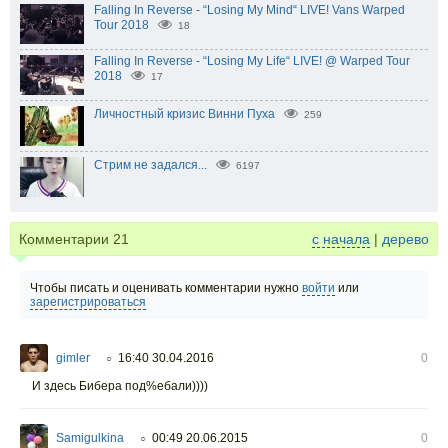
Falling In Reverse - “Losing My Mind“ LIVE! Vans Warped
Tour 2018
18
Falling In Reverse - “Losing My Life“ LIVE! @ Warped Tour
2018
17
Личностный кризис Винни Пуха
259
Стрим не задался...
6197
Комментарии
21
с начала
|
дерево
Чтобы писать и оценивать комментарии нужно
войти
или
зарегистрироваться
gimler
16:40 30.04.2016
0
○
И здесь Бибера под%ебали))))
Samigulkina
00:49 20.06.2015
0
○