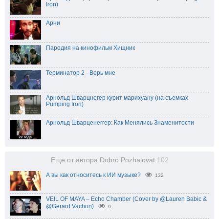
Iron)
Арни
Пародия на кинофильм Хищник
Терминатор 2 - Верь мне
Арнольд Шварцнегер курит марихуану (на съемках
Рumping Iron)
Арнольд Шварценеггер: Как Менялись Знаменитости
Еще от автора Dobro Pozhalovat
102
А вы как относитесь к ИИ музыке?
132
VEIL OF MAYA – Echo Chamber (Cover by @Lauren Babic &
@Gerard Vachon)
9