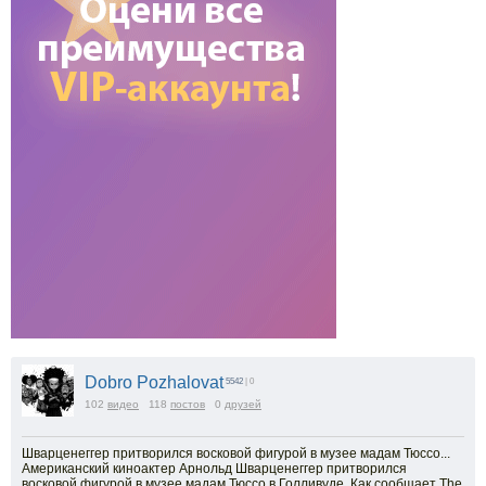
Dobro Pozhalovat
5542
| 0
102
видео
118
постов
0
друзей
Шварценеггер притворился восковой фигурой в музее мадам Тюссо...
Американский киноактер Арнольд Шварценеггер притворился
восковой фигурой в музее мадам Тюссо в Голливуде. Как сообщает The