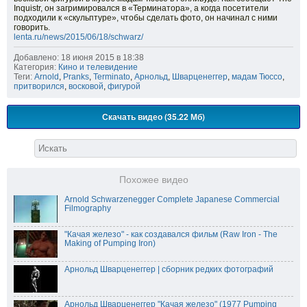
Inquistr, он загримировался в «Терминатора», а когда посетители
подходили к «скульптуре», чтобы сделать фото, он начинал с ними
говорить.
lenta.ru/news/2015/06/18/schwarz/
Добавлено: 18 июня 2015 в 18:38
Категория:
Кино и телевидение
Теги:
Arnold
,
Pranks
,
Terminato
,
Арнольд
,
Шварценеггер
,
мадам Тюссо
,
притворился
,
восковой
,
фигурой
Скачать видео (35.22 Мб)
Похожее видео
Arnold Schwarzenegger Complete Japanese Commercial
Filmography
"Качая железо" - как создавался фильм (Raw Iron - The
Making of Pumping Iron)
Арнольд Шварценеггер | сборник редких фотографий
Арнольд Шварценеггер "Качая железо" (1977 Pumping