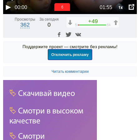
1x
00:00
01:55
5
Просмотры
За сегодня
+49
362
0
5
54
Поддержите проект — смотрите без рекламы!
Отключить рекламу
Читать комментарии