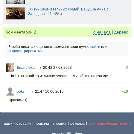
Жизнь Замечательных Людей. Бабушка Анна с.
Заледеево #1
4
Комментарии
2
с начала
|
дерево
Чтобы писать и оценивать комментарии нужно
войти
или
зарегистрироваться
Дядя Лёха
20:42 27.03.2023
0
○
Чо то он какой то излишне эмоциональный, как на взводе
boksh
21:47 10.06.2015
+10
○
красавчик)
администрация
правила
справка
реклама
для правообладателей
|
|
|
|
|