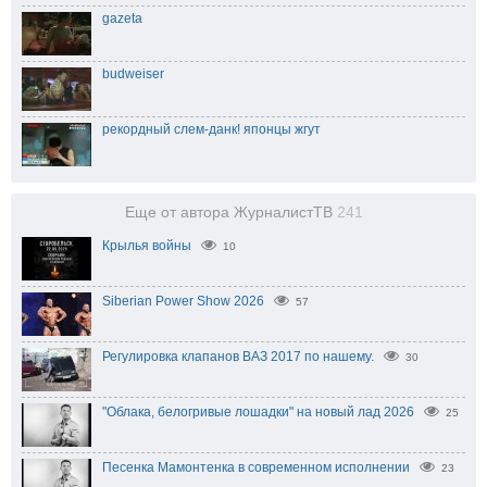
gazeta
budweiser
рекордный слем-данк! японцы жгут
Еще от автора ЖурналистТВ
241
Крылья войны
10
Siberian Power Show 2026
57
Регулировка клапанов ВАЗ 2017 по нашему.
30
"Облака, белогривые лошадки" на новый лад 2026
25
Песенка Мамонтенка в современном исполнении
23