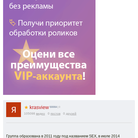
★
krasview
500064
| 0
105098
видео
0
постов
0
друзей
Группа образована в 2011 году под названием SEX, в июле 2014