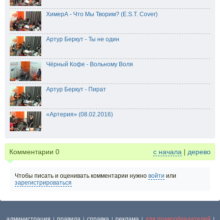
ХимерА - Что Мы Творим? (E.S.T. Cover)
Артур Беркут - Ты не один
Чёрный Кофе - Вольному Воля
Артур Беркут - Пират
«Артерия» (08.02.2016)
Комментарии
0
с начала
|
дерево
Чтобы писать и оценивать комментарии нужно
войти
или
зарегистрироваться
администрация
правила
справка
реклама
для правообладателей
|
|
|
|
|