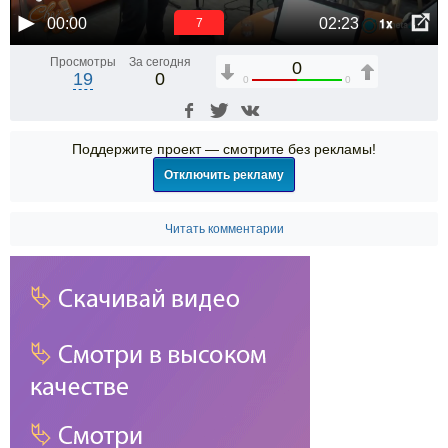
1x
00:00
02:23
6
Просмотры
За сегодня
0
19
0
0
0
Поддержите проект — смотрите без рекламы!
Отключить рекламу
Читать комментарии