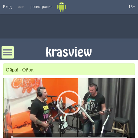
Вход
или
регистрация
18+
Ойра! - Ойра