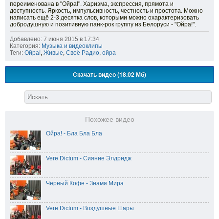
переименована в "Ойра!". Харизма, экспрессия, прямота и
доступность. Яркость, импульсивность, честность и простота. Можно
написать ещё 2-3 десятка слов, которыми можно охарактеризовать
добродушную и позитивную панк-рок группу из Белоруси - "Ойра!".
Добавлено: 7 июня 2015 в 17:34
Категория:
Музыка и видеоклипы
Теги:
Ойра!
,
Живые
,
Своё Радио
,
ойра
Скачать видео (18.02 Мб)
Похожее видео
Ойра! - Бла Бла Бла
Vere Dictum - Сияние Элдридж
Чёрный Кофе - Знамя Мира
Vere Dictum - Воздушные Шары