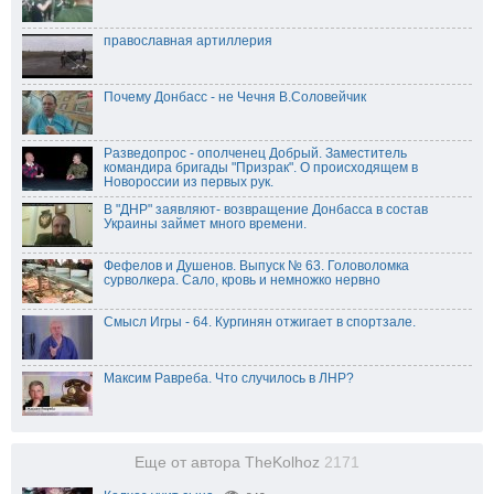
православная артиллерия
Почему Донбасс - не Чечня В.Соловейчик
Разведопрос - ополченец Добрый. Заместитель
командира бригады "Призрак". О происходящем в
Новороссии из первых рук.
В "ДНР" заявляют- возвращение Донбасса в состав
Украины займет много времени.
Фефелов и Душенов. Выпуск № 63. Головоломка
сурволкера. Сало, кровь и немножко нервно
Смысл Игры - 64. Кургинян отжигает в спортзале.
Максим Равреба. Что случилось в ЛНР?
Еще от автора TheKolhoz
2171