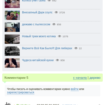
Колхоз учит сына
842
Внезапный Дарк соулс
3726
дежавю с пылесосом
856
Новый трюк моего котика
1076
Верните Всё Как Было!!! Для либерах
22
Чудеса китайской кухни
958
Комментарии
5
с начала
|
дерево
Чтобы писать и оценивать комментарии нужно
войти
или
зарегистрироваться