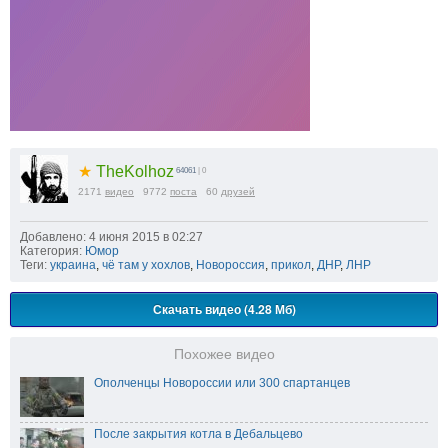
★
TheKolhoz
64061
| 0
2171
видео
9772
поста
60
друзей
Добавлено: 4 июня 2015 в 02:27
Категория:
Юмор
Теги:
украина
,
чё там у хохлов
,
Новороссия
,
прикол
,
ДНР
,
ЛНР
Скачать видео (4.28 Мб)
Похожее видео
Ополченцы Новороссии или 300 спартанцев
После закрытия котла в Дебальцево