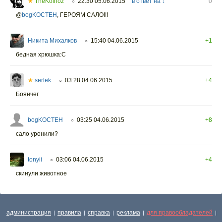
★
TheKolhoz
22:30 05.06.2015
в ответ на ↓
0
○
@
bogKOCTEH
,
ГЕРОЯМ САЛО!!!
Никита Михалков
15:40 04.06.2015
+1
○
бедная хрюшка:С
★
serlek
03:28 04.06.2015
+4
○
Боянчег
bogKOCTEH
03:25 04.06.2015
+8
○
сало уронили?
tonyii
03:06 04.06.2015
+4
○
скинули животное
администрация
правила
справка
реклама
для правообладателей
|
|
|
|
|