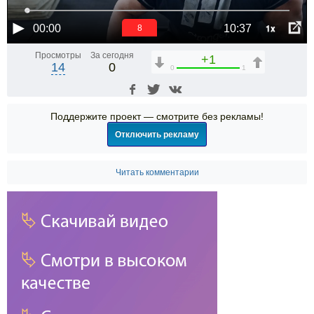
1x
00:00
10:37
7
Просмотры
За сегодня
+1
14
0
0
1
Поддержите проект — смотрите без рекламы!
Отключить рекламу
Читать комментарии