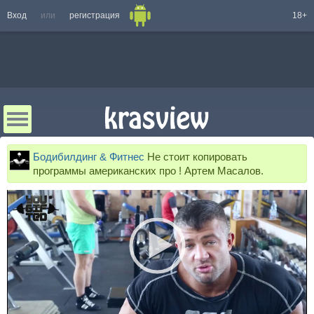
Вход
или
регистрация
18+
Бодибилдинг & Фитнес
Не стоит копировать
программы американских про ! Артем Масалов.