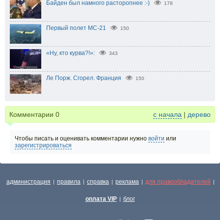
Байден был намного расторопнее :-)
178
Первый полет МС-21
150
«Ну, кто курва?!»:
343
Ле Порж. Сгорел. Франция
150
Комментарии
0
с начала
|
дерево
Чтобы писать и оценивать комментарии нужно
войти
или
зарегистрироваться
администрация
правила
справка
реклама
для правообладателей
|
|
|
|
|
оплата VIP
блог
|