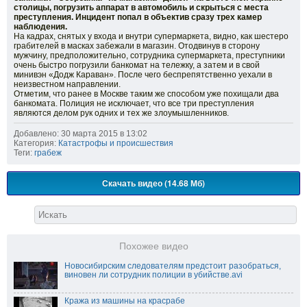
столицы, погрузить аппарат в автомобиль и скрыться с места
преступления. Инцидент попал в объектив сразу трех камер
наблюдения.
На кадрах, снятых у входа и внутри супермаркета, видно, как шестеро
грабителей в масках забежали в магазин. Отодвинув в сторону
мужчину, предположительно, сотрудника супермаркета, преступники
очень быстро погрузили банкомат на тележку, а затем и в свой
минивэн «Додж Караван». После чего беспрепятственно уехали в
неизвестном направлении.
Отметим, что ранее в Москве таким же способом уже похищали два
банкомата. Полиция не исключает, что все три преступления
являются делом рук одних и тех же злоумышленников.
Добавлено: 30 марта 2015 в 13:02
Категория:
Катастрофы и происшествия
Теги:
грабеж
Скачать видео (14.68 Мб)
Похожее видео
Новосибирским следователям предстоит разобраться,
виновен ли сотрудник полиции в убийстве.avi
Кража из машины на красрабе