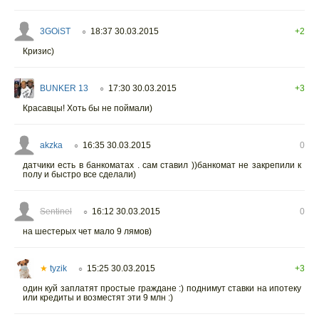
3GOiST
18:37 30.03.2015
+2
○
Кризис)
BUNKER 13
17:30 30.03.2015
+3
○
Красавцы! Хоть бы не поймали)
akzka
16:35 30.03.2015
0
○
датчики есть в банкоматах . сам ставил ))банкомат не закрепили к
полу и быстро все сделали)
Sentinel
16:12 30.03.2015
0
○
на шестерых чет мало 9 лямов)
★
tyzik
15:25 30.03.2015
+3
○
один куй заплатят простые граждане :) поднимут ставки на ипотеку
или кредиты и возместят эти 9 млн :)