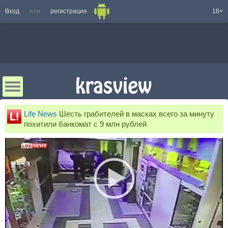
Вход
или
регистрация
18+
Life News
Шесть грабителей в масках всего за минуту
похитили банкомат с 9 млн рублей