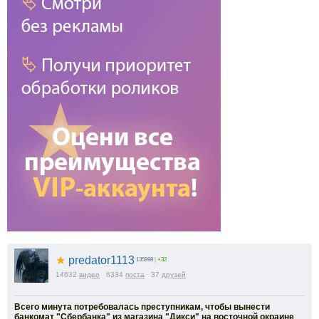
★
predator1113
135898
|
+32
14632
видео
6334
поста
37
друзей
Всего минута потребовалась преступникам, чтобы вынести
банкомат "Сбербанка" из магазина "Дикси" на восточной окраине