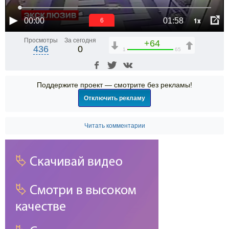
1x
00:00
01:58
6
Просмотры
За сегодня
+64
436
0
1
65
Поддержите проект — смотрите без рекламы!
Отключить рекламу
Читать комментарии