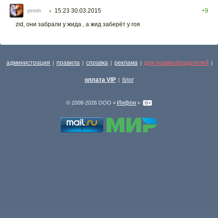
prom
15:23 30.03.2015
+9
○
zid, они забрали у жида , а жид заберёт у гоя
администрация
правила
справка
реклама
для правообладателей
|
|
|
|
|
оплата VIP
блог
|
Инфон
© 2008-2026 ООО «
»