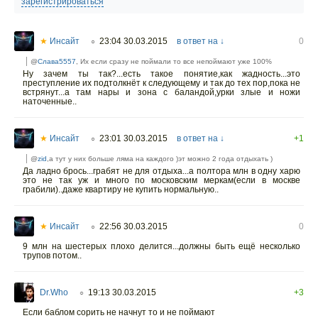
зарегистрироваться
★
Инсайт
23:04 30.03.2015
в ответ на ↓
0
○
@
Слава5557
, Их если сразу не поймали то все непоймают уже 100%
Ну зачем ты так?...есть такое понятие,как жадность...это
преступление их подтолкнёт к следующему и так до тех пор,пока не
встрянут...а там нары и зона с баландой,урки злые и ножи
наточенные..
★
Инсайт
23:01 30.03.2015
в ответ на ↓
+1
○
@
zid
,а тут у них больше ляма на каждого )эт можно 2 года отдыхать )
Да ладно брось...грабят не для отдыха...а полтора млн в одну харю
это не так уж и много по московским меркам(если в москве
грабили)..даже квартиру не купить нормальную..
★
Инсайт
22:56 30.03.2015
0
○
9 млн на шестерых плохо делится...должны быть ещё несколько
трупов потом..
Dr.Who
19:13 30.03.2015
+3
○
Если баблом сорить не начнут то и не поймают