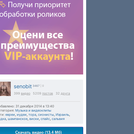
senobit
3467
| 0
399
видео
5209
постов
32
друга
бавлено: 31 декабря 2014 в 13:40
тегория:
Музыка и видеоклипы
ги:
евреи
,
иудеи
,
тора
,
сионисты
,
Израиль
,
одка
,
шампанское
,
виски
,
спайс
,
сальвия
Скачать видео (13.4 Мб)