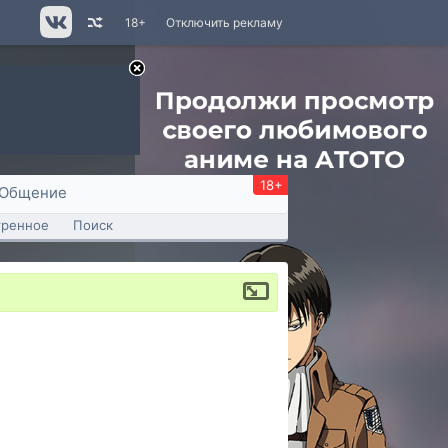
18+
Отключить рекламу
18+
Общение
тренное
Поиск