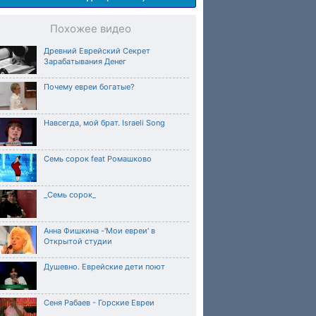
Похожее видео
Древний Еврейский Секрет
Зарабатывания Денег
Почему евреи богатые?
Навсегда, мой брат. Israeli Song
Семь сорок feat Ромашково
_Семь сорок_
Анна Фишкина -'Мои евреи' в
Открытой студии
Душевно. Еврейские дети поют
Сеня Рабаев - Горские Евреи