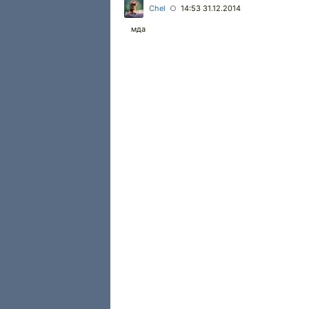
Chel
14:53 31.12.2014
○
мда