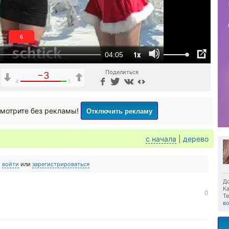
6
1x
04:05
Поделиться
−3
4
1
Отключить рекламу
мотрите без рекламы!
с начала
|
дерево
о
войти
или
зарегистрироваться
До
Ка
0
Те
в