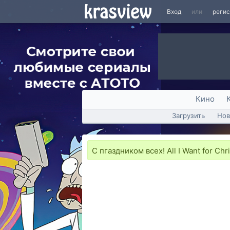
Вход
или
реги
Кино
Загрузить
Нов
С пгаздником всех! All I Want for Chri