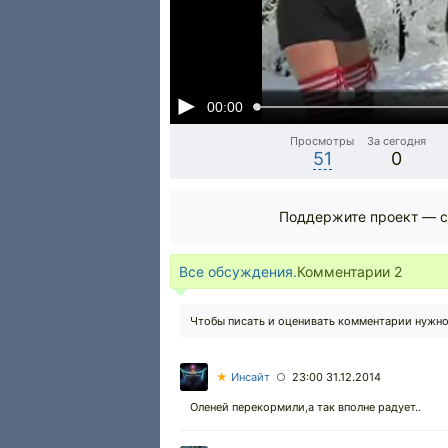
00:00
Просмотры
За сегодня
51
0
Поддержите проект — с
Все обсуждения.
Комментарии
2
Чтобы писать и оценивать комментарии нужн
★
Инсайт
23:00 31.12.2014
○
Оленей перекормили,а так вполне радует..