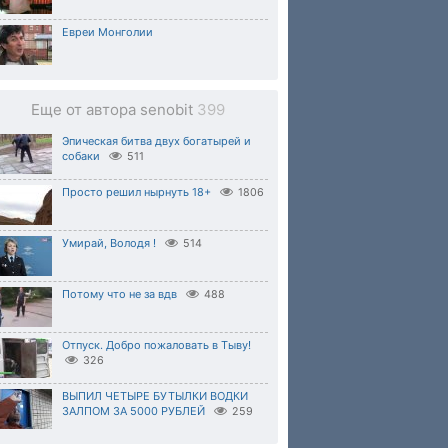
Евреи Монголии
Еще от автора senobit
399
Эпическая битва двух богатырей и
собаки
511
Просто решил нырнуть 18+
1806
Умирай, Володя !
514
Потому что не за вдв
488
Отпуск. Добро пожаловать в Тыву!
326
ВЫПИЛ ЧЕТЫРЕ БУТЫЛКИ ВОДКИ
ЗАЛПОМ ЗА 5000 РУБЛЕЙ
259