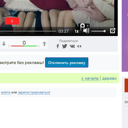
6
1x
03:27
Поделиться
0
0
0
Отключить рекламу
мотрите без рекламы!
с начала
|
дерево
о
войти
или
зарегистрироваться
О