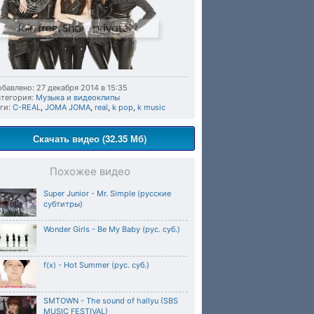
бавлено: 27 декабря 2014 в 15:35
тегория:
Музыка и видеоклипы
ги:
C-REAL
,
JOMA JOMA
,
real
,
k pop
,
k music
Скачать видео (32.35 Мб)
Похожее видео
Super Junior - Mr. Simple (русские
субтитры)
Wonder Girls - Be My Baby (рус. суб.)
f(x) - Hot Summer (рус. суб.)
SMTOWN - The sound of hallyu (SBS
MUSIC FESTIVAL)