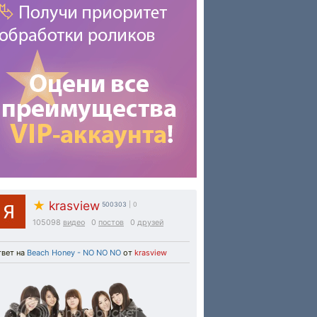
★
krasview
500303
| 0
105098
видео
0
постов
0
друзей
твет на
Beach Honey - NO NO NO
от
krasview