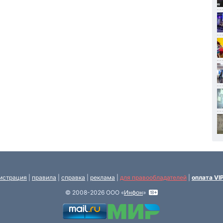
истрация
|
правила
|
справка
|
реклама
|
для правообладателей
|
оплата VI
© 2008-2026 ООО «
Инфон
»