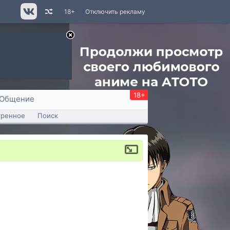
18+
Отключить рекламу
18+
Общение
тренное
Поиск