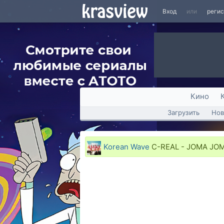
Вход
или
реги
Кино
Загрузить
Нов
Korean Wave
C-REAL - JOMA JO