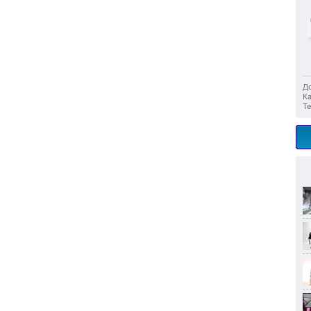
До
Ка
Те