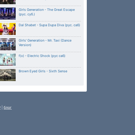
Girls Generation - The Great Escape
(рус. суб.)
Dal Shabet - Supa Dupa Diva (рус. саб)
Girls' Generation - Mr. Taxi (Dance
Version)
f(x) - Electric Shock (рус саб)
Brown Eyed Girls - Sixth Sense
P
|
блог