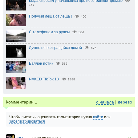
Когда спросил у начальника про новогоднюю премию
157
Получил леща от леща !
450
С телефоном за рулем
504
Лучше не возвращайся домой
676
Баллон потик
535
NAKED TikTok 18
1888
Комментарии
1
с начала
|
дерево
Чтобы писать и оценивать комментарии нужно
войти
или
зарегистрироваться