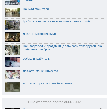
Поймал грабителя =)))
Грабитель нарвался на копа в штатском и погиб..
Любитель женских сумок
На Ставрополье продавщица отбилась от вооруженного
грабителя шваброй!
собака и грабитель
Ловкость мошенничества
вот так вот у них воруют банкоматы)
Еще от автора andronio666
7002