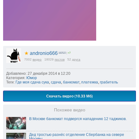
★
andronio666
182522
|
+7
7002
видео
18029
постов
52
друга
Добавлено: 27 декабря 2014 в 12:20
Категория:
Юмор
Теги:
Где моя сдача сука
,
сдача
,
банкомат
,
платежка
,
грабитель
Скачать видео (10.33 Мб)
Похожее видео
В Москве банкомат подвергся нападению 12 таджиков.
Дед тростью разнёс отделение Сбербанка на севере
Москвы.