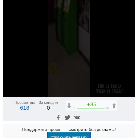
Просмотры
За сегодня
+35
618
0
1
36
Поддержите проект — смотрите без рекламы!
Отключить рекламу