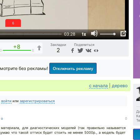
6
1x
03:28
Закладки
Поделиться
+8
2
0
8
Отключить рекламу
мотрите без рекламы!
с начала
|
дерево
о
войти
или
зарегистрироваться
До
Ка
а ↓
0
Те
материала, для диагностических моделей (так правильно называется
думаю что такой оттиск будет стоить не менее 5000р., а модель будет