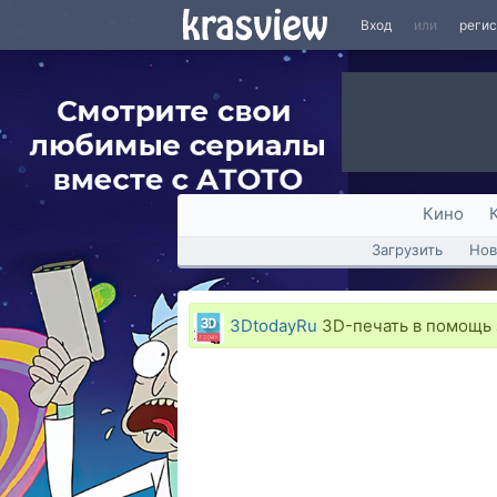
Вход
или
реги
Кино
Загрузить
Нов
3DtodayRu
3D-печать в помощь