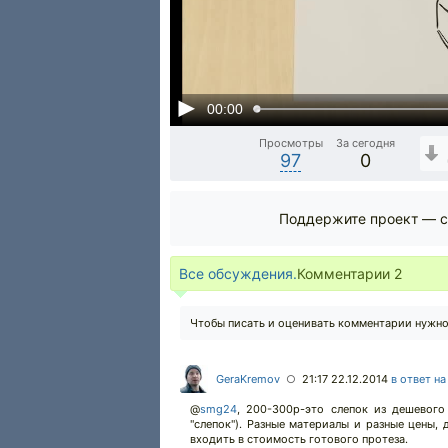
00:00
Просмотры
За сегодня
97
0
Поддержите проект — с
Все обсуждения.
Комментарии
2
Чтобы писать и оценивать комментарии нужн
GeraKremov
21:17 22.12.2014
в ответ н
○
@
smg24
,
200-300р-это слепок из дешевого 
"слепок"). Разные материалы и разные цены, 
входить в стоимость готового протеза.