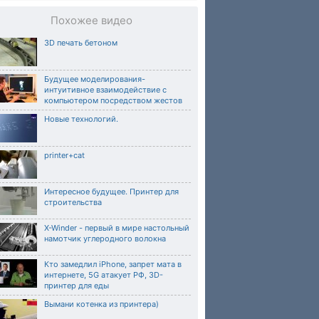
Похожее видео
3D печать бетоном
Будущее моделирования-
интуитивное взаимодействие с
компьютером посредством жестов
Новые технологий.
printer+cat
Интересное будущее. Принтер для
строительства
X-Winder - первый в мире настольный
намотчик углеродного волокна
Кто замедлил iPhone, запрет мата в
интернете, 5G атакует РФ, 3D-
принтер для еды
Вымани котенка из принтера)