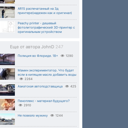
АR15 распечатанный на 3д
принтере(надежен как и оригинал)
Peachy printer - дешевый
фотолитографический 3D-принтер с
оригинальным устройством
Еще от автора JohnD
247
Полиция во Флориде. 18+
1290
Мамин экспериментатор. Что будет
если в кипящее масло добавить воды
2264
Азиатская автоподставщица
425
Пеноплекс - материал будущего?
2910
Не повезло мужику
1244