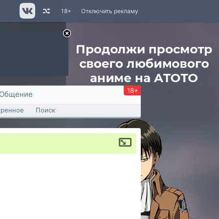
18+
Отключить рекламу
18+
Общение
тренное
Поиск