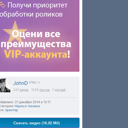
JohnD
17742
| 0
247
видео
1225
постов
7
друзей
бавлено: 21 декабря 2014 в 12:11
тегория:
Наука и техника
ги:
принтер
Скачать видео (16.02 Мб)