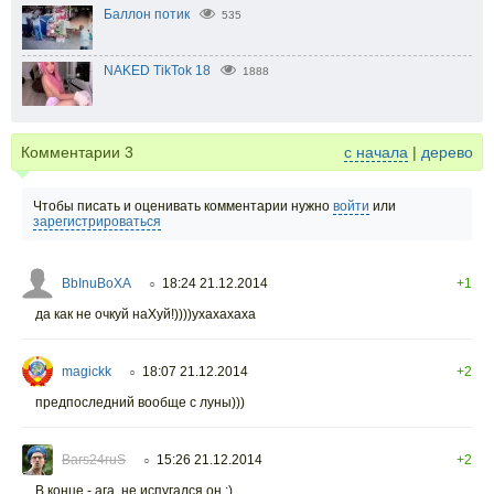
Баллон потик
535
NAKED TikTok 18
1888
Комментарии
3
с начала
|
дерево
Чтобы писать и оценивать комментарии нужно
войти
или
зарегистрироваться
BbInuBoXA
18:24 21.12.2014
+1
○
да как не очкуй наХуй!))))ухахахаха
magickk
18:07 21.12.2014
+2
○
предпоследний вообще с луны)))
Bars24ruS
15:26 21.12.2014
+2
○
В конце - ага, не испугался он :)