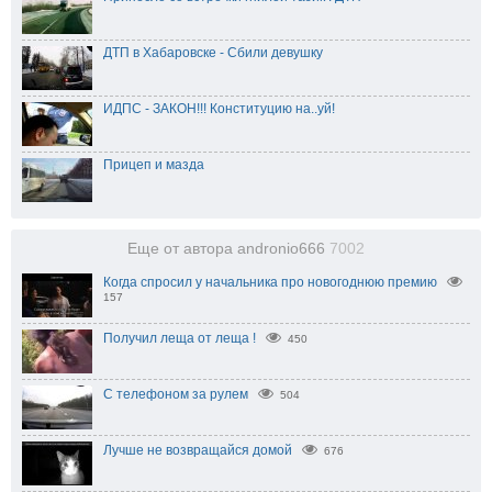
ДТП в Хабаровске - Сбили девушку
ИДПС - ЗАКОН!!! Конституцию на..уй!
Прицеп и мазда
Еще от автора andronio666
7002
Когда спросил у начальника про новогоднюю премию
157
Получил леща от леща !
450
С телефоном за рулем
504
Лучше не возвращайся домой
676