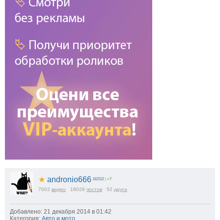
★
andronio666
182522
|
+7
7002
видео
18029
постов
52
друга
Добавлено: 21 декабря 2014 в 01:42
Категория:
Авто и мото