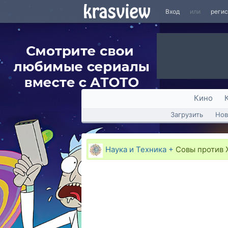
Вход
или
реги
Кино
Загрузить
Нов
Наука и Техника +
Совы против 