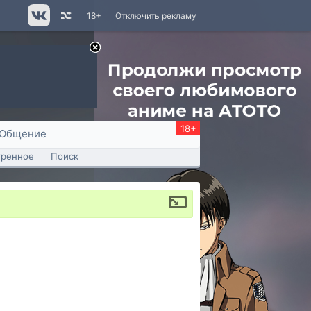
18+
Отключить рекламу
18+
Общение
тренное
Поиск