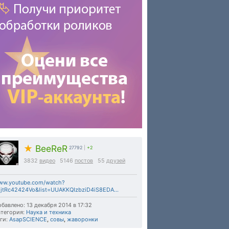
★
BeeReR
27792
|
+2
3832
видео
5146
постов
55
друзей
ww.youtube.com/watch?
jtRc42424Vo&list=UUAKKQIzbziD4iS8EDA...
бавлено: 13 декабря 2014 в 17:32
тегория:
Наука и техника
ги:
AsapSCIENCE
,
совы
,
жаворонки