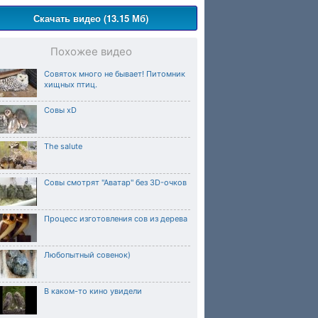
Скачать видео (13.15 Мб)
Похожее видео
Совяток много не бывает! Питомник
хищных птиц.
Совы хD
The salute
Совы смотрят "Аватар" без 3D-очков
Процесс изготовления сов из дерева
Любопытный совенок)
В каком-то кино увидели