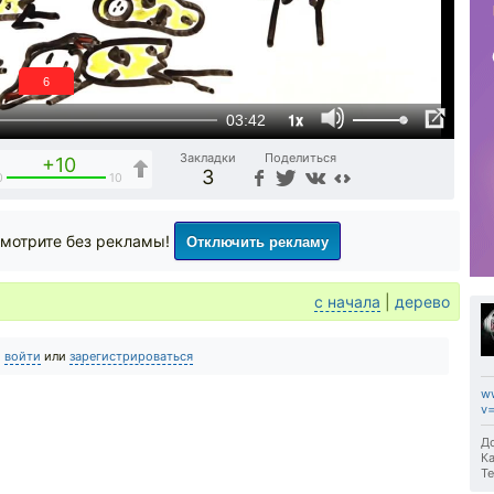
6
1x
03:42
Закладки
Поделиться
+10
3
0
10
Отключить рекламу
мотрите без рекламы!
с начала
|
дерево
о
войти
или
зарегистрироваться
w
v=
До
Ка
Те