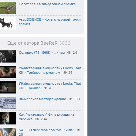
Полет совы в замедленной съемке!
AsapSCIENCE - Коты с научной точки
зрения
Еще от автора BeeReR
3832
Солярис (ТВ, 1968) - Фильм
24
Убийственная внешность / Looks That
Kill - Трейлер на русском
26
Убийственная внешность / Looks That
Kill - Трейлер
4
Ванкорское месторождение
133
Как "накачивают" филе курицы на
фабрике
234
$41,000 dent repair on this Rivian?
25