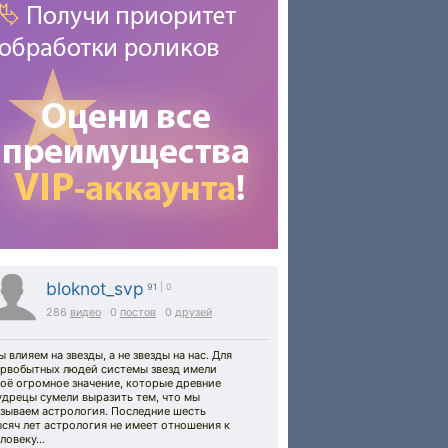
bloknot_svp
91
| 0
286
видео
0
постов
0
друзей
 влияем на звезды, а не звезды на нас. Для
ервобытных людей системы звезд имели
оё огромное значение, которые древние
удрецы сумели выразить тем, что мы
азываем астрология. Последние шесть
сяч лет астрология не имеет отношения к
еловеку…