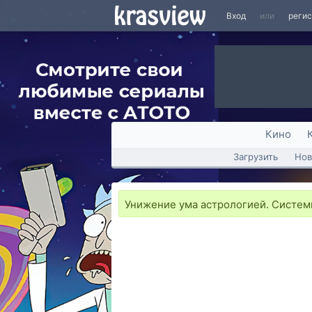
Вход
или
реги
Кино
Загрузить
Нов
Унижение ума астрологией. Системн