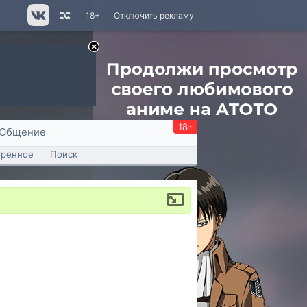
18+
Отключить рекламу
18+
Общение
тренное
Поиск