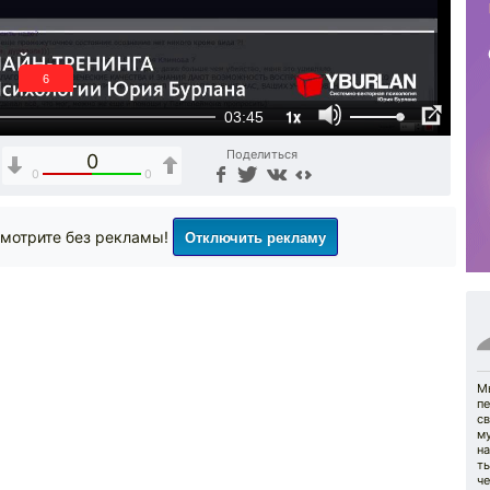
6
1x
03:45
Поделиться
0
0
0
Отключить рекламу
мотрите без рекламы!
Мы
п
св
м
н
ты
ч