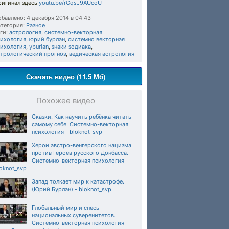
ригинал здесь
youtu.be/rGqsJ9AUcoU
бавлено: 4 декабря 2014 в 04:43
тегория:
Разное
ги:
астрология
,
системно-векторная
сихология
,
юрий бурлан
,
системно векторная
сихология
,
yburlan
,
знаки зодиака
,
стрологический прогноз
,
ведическая астрология
Скачать видео (11.5 Мб)
Похожее видео
Сказки. Как научить ребёнка читать
самому себе. Системно-векторная
психология - bloknot_svp
Херои австро-венгерского нацизма
против Героев русского Донбасса.
Системно-векторная психология -
oknot_svp
Запад толкает мир к катастрофе.
(Юрий Бурлан) - bloknot_svp
Глобальный мир и спесь
национальных суверенитетов.
Системно-векторная психология