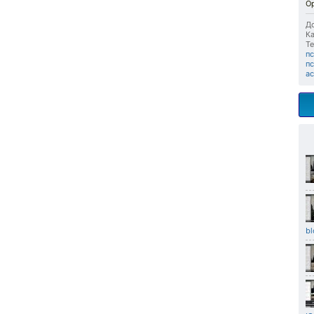
О
До
Ка
Те
п
п
а
bl