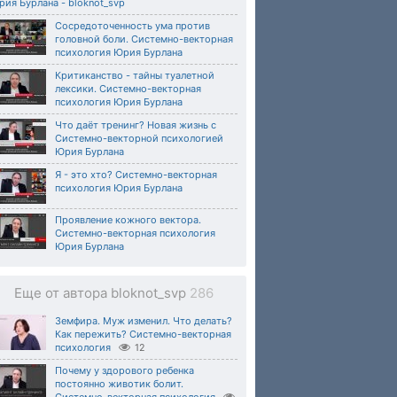
ия Бурлана - bloknot_svp
Сосредоточенность ума против
головной боли. Системно-векторная
психология Юрия Бурлана
Критиканство - тайны туалетной
лексики. Системно-векторная
психология Юрия Бурлана
Что даёт тренинг? Новая жизнь с
Системно-векторной психологией
Юрия Бурлана
Я - это хто? Системно-векторная
психология Юрия Бурлана
Проявление кожного вектора.
Системно-векторная психология
Юрия Бурлана
Еще от автора bloknot_svp
286
Земфира. Муж изменил. Что делать?
Как пережить? Системно-векторная
психология
12
Почему у здорового ребенка
постоянно животик болит.